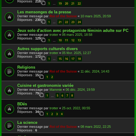
Réponses :
218
1
19
20
21
22
…
Les mensonges de la presse
Dernier message par
Roi of the Suisse
«
10 mars 2025, 20:59
Réponses :
230
1
21
22
23
24
…
Jeux solo d'action avec protagoniste féminin adulte sur PC
Dernier message par
trotter
«
06 mars 2025, 18:58
Réponses :
129
1
10
11
12
13
…
Autres supports culturels divers
Dernier message par
trotter
«
05 févr. 2025, 12:27
Réponses :
172
1
15
16
17
18
…
Religions
Dernier message par
Roi of the Suisse
«
11 déc. 2024, 14:43
Réponses :
15
1
2
Cuisine et gastronomie variée
Dernier message par
Mammie
«
06 déc. 2024, 19:59
Réponses :
79
1
5
6
7
8
…
BDés
Dernier message par
trotter
«
25 oct. 2022, 00:55
Réponses :
34
1
2
3
4
La science
Dernier message par
Roi of the Suisse
«
08 mars 2022, 22:25
Réponses :
6