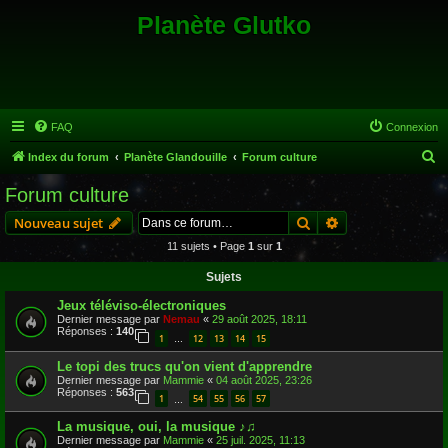
Planète Glutko
FAQ
Connexion
R
Index du forum
Planète Glandouille
Forum culture
e
Forum culture
c
Rechercher
Recherche avanc
Nouveau sujet
h
11 sujets • Page
1
sur
1
e
Sujets
r
c
Jeux téléviso-électroniques
Dernier message par
Nemau
«
29 août 2025, 18:11
h
Réponses :
140
1
12
13
14
15
…
e
Le topi des trucs qu'on vient d'apprendre
r
Dernier message par
Mammie
«
04 août 2025, 23:26
Réponses :
563
1
54
55
56
57
…
La musique, oui, la musique ♪♫
Dernier message par
Mammie
«
25 juil. 2025, 11:13