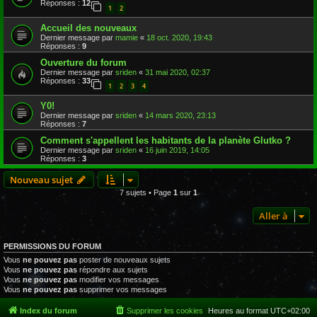
Réponses :
12
1
2
Accueil des nouveaux
Dernier message par
mamie
«
18 oct. 2020, 19:43
Réponses :
9
Ouverture du forum
Dernier message par
sriden
«
31 mai 2020, 02:37
Réponses :
33
1
2
3
4
Y0!
Dernier message par
sriden
«
14 mars 2020, 23:13
Réponses :
7
Comment s'appellent les habitants de la planète Glutko ?
Dernier message par
sriden
«
16 juin 2019, 14:05
Réponses :
3
Nouveau sujet
7 sujets • Page
1
sur
1
Aller à
PERMISSIONS DU FORUM
Vous
ne pouvez pas
poster de nouveaux sujets
Vous
ne pouvez pas
répondre aux sujets
Vous
ne pouvez pas
modifier vos messages
Vous
ne pouvez pas
supprimer vos messages
Index du forum
Supprimer les cookies
Heures au format
UTC+02:00