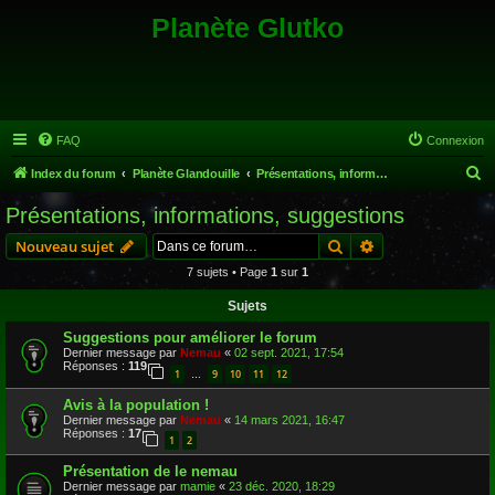
Planète Glutko
FAQ
Connexion
R
Index du forum
Planète Glandouille
Présentations, informations, suggestions
e
Présentations, informations, suggestions
c
Rechercher
Recherche avanc
Nouveau sujet
h
7 sujets • Page
1
sur
1
e
Sujets
r
c
Suggestions pour améliorer le forum
Dernier message par
Nemau
«
02 sept. 2021, 17:54
h
Réponses :
119
1
9
10
11
12
…
e
Avis à la population !
r
Dernier message par
Nemau
«
14 mars 2021, 16:47
Réponses :
17
1
2
Présentation de le nemau
Dernier message par
mamie
«
23 déc. 2020, 18:29