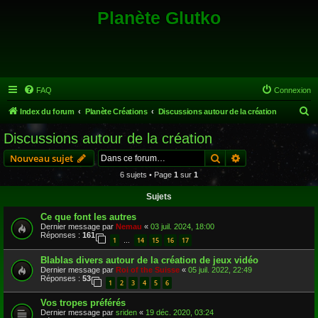
Planète Glutko
FAQ
Connexion
R
Index du forum
Planète Créations
Discussions autour de la création
e
Discussions autour de la création
c
Rechercher
Recherche avanc
Nouveau sujet
h
6 sujets • Page
1
sur
1
e
Sujets
r
c
Ce que font les autres
Dernier message par
Nemau
«
03 juil. 2024, 18:00
h
Réponses :
161
1
14
15
16
17
…
e
Blablas divers autour de la création de jeux vidéo
r
Dernier message par
Roi of the Suisse
«
05 juil. 2022, 22:49
Réponses :
53
1
2
3
4
5
6
Vos tropes préférés
Dernier message par
sriden
«
19 déc. 2020, 03:24