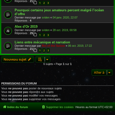
Réponses :
21
1
2
3
Pourquoi certains jeux amateurs percent malgré l’océan
d’offre
Dernier message par
sriden
«
04 janv. 2020, 22:07
Réponses :
4
Alex d'Or 2019
Dernier message par
sriden
«
28 oct. 2019, 00:58
Réponses :
29
1
2
3
Liens entre mécanique et narration
Dernier message par
Roi of the Suisse
«
06 oct. 2019, 17:22
Réponses :
21
1
2
3
Nouveau sujet
6 sujets • Page
1
sur
1
Aller à
PERMISSIONS DU FORUM
Vous
ne pouvez pas
poster de nouveaux sujets
Vous
ne pouvez pas
répondre aux sujets
Vous
ne pouvez pas
modifier vos messages
Vous
ne pouvez pas
supprimer vos messages
Index du forum
Supprimer les cookies
Heures au format
UTC+02:00