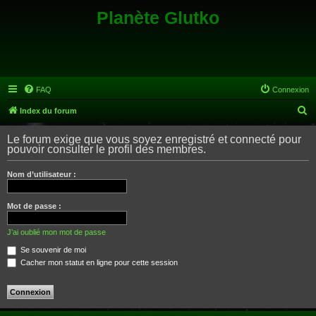
Planète Glutko
FAQ
Connexion
R
Index du forum
e
Le forum exige que vous soyez enregistré et connecté pour
c
pouvoir consulter le profil des membres.
h
Nom d’utilisateur :
e
r
Mot de passe :
c
h
J’ai oublié mon mot de passe
e
Se souvenir de moi
Cacher mon statut en ligne pour cette session
r