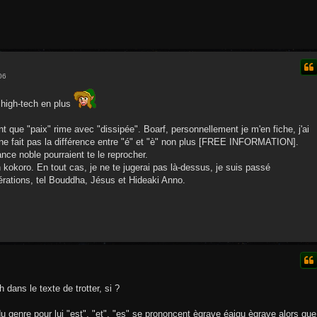
06
 high-tech en plus
t que "paix" rime avec "dissipée". Boarf, personnellement je m'en fiche, j'ai
ne fait pas la différence entre "é" et "è" non plus [FREE INFORMATION].
ce noble pourraient te le reprocher.
 kokoro. En tout cas, je ne te jugerai pas là-dessus, je suis passé
rations, tel Bouddha, Jésus et Hideaki Anno.
dans le texte de trotter, si ?
du genre pour lui "est", "et", "es" se prononcent ègrave éaigu ègrave alors que