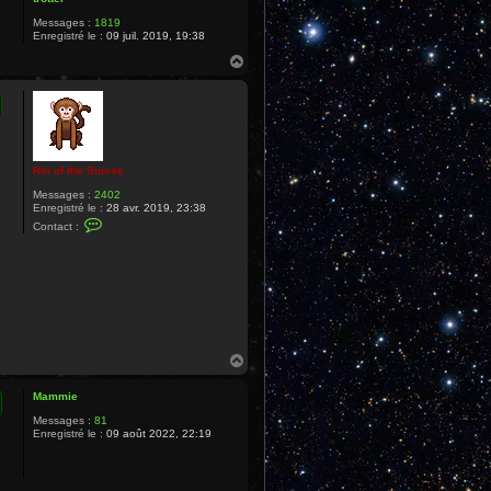
Messages :
1819
Enregistré le :
09 juil. 2019, 19:38
H
a
u
t
Roi of the Suisse
Messages :
2402
Enregistré le :
28 avr. 2019, 23:38
C
Contact :
o
n
t
a
c
t
e
r
R
o
H
i
a
o
u
f
Mammie
t
t
h
Messages :
81
e
Enregistré le :
09 août 2022, 22:19
S
u
i
s