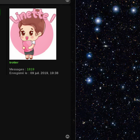
a
u
t
trotter
Messages :
1819
Enregistré le :
09 juil. 2019, 19:38
H