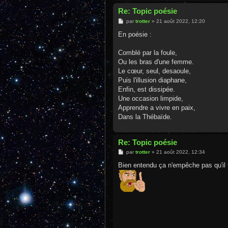
Re: Topic poésie
M
par
trotter
»
21 août 2022, 12:20
e
s
En poésie :
s
a
g
Comblé par la foule,
e
Ou les bras d'une femme.
Le cœur, seul, desaoule,
Puis l'illusion diaphane,
Enfin, est dissipée.
Une occasion limpide,
Apprendre a vivre en paix,
Dans la Thébaïde.
Re: Topic poésie
M
par
trotter
»
21 août 2022, 12:34
e
s
Bien entendu ça n'empêche pas qu'il f
s
a
g
e