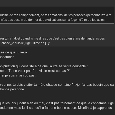
e ultime de ton comportement, de tes émotions, de tes pensées (personne n'a à te
tu n'as pas besoin de donner des explications sur ta façon d'être ou tes actes.
urer ton chat, et quand tu me diras que c'est pas bien et me demanderas des
hose, je suis le juge ultime de [...]".
nses ce que tu veux.
condamner.
nipulation qui consiste à ce que l'autre se sente coupable :
mbre. Tu ne veux pas être vilain n'est-ce pas ?"
 si je suis vilain ou pas.
ersonne, tu dois visiter ta mère chaque semaine." ->je n'ai pas besoin que ça
e bonne personne.
que les lois jugent bien ou mal, c'est pas forcément ce que le condamné juge
ndamne mais lui il sait qu'il a fait une bonne action. M'enfin là je t'apprends