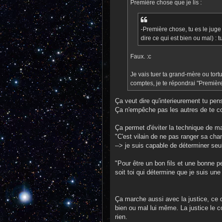
Première chose que je lis :
-Première chose, tu es le jug
dire ce qui est bien ou mal) : 
Faux. :c
Je vais tuer ta grand-mère ou tort
comptes, je te répondrai "Première c
Ça veut dire qu'interieurement tu pe
Ça n'empêche pas les autres de te 
Ça permet d'éviter la technique de ma
"C'est vilain de ne pas ranger sa cha
--> je suis capable de déterminer seul
"Pour être un bon fils et une bonne p
soit toi qui détermine que je suis un
Ça marche aussi avec la justice, ce 
bien ou mal lui même. La justice le co
rien.