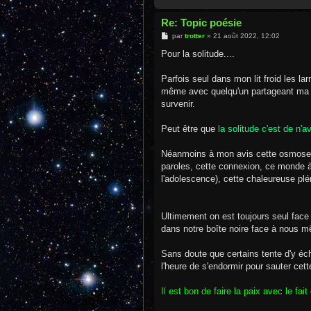
Re: Topic poésie
M
par
trotter
»
21 août 2022, 12:02
e
s
Pour la solitude....
s
a
g
Parfois seul dans mon lit froid les 
e
même avec quelqu'un partageant ma c
survenir.
Peut être que
la solitude c'est de n
Néanmoins à mon avis cette osmose q
paroles, cette connexion, ce monde à 
l'adolescence), cette chaleureuse plén
Ultimement on est toujours seul face
dans notre boîte noire face à nous 
Sans doute que certains tente d'y éc
l'heure de s'endormir pour sauter cet
Il est bon de faire la paix avec le fait