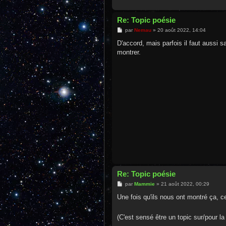
Re: Topic poésie
M
par
Nemau
»
20 août 2022, 14:04
e
s
D'accord, mais parfois il faut aussi s
s
montrer.
a
g
e
Re: Topic poésie
M
par
Mammie
»
21 août 2022, 00:29
e
s
Une fois qu'ils nous ont montré ça, c
s
a
g
(C'est sensé être un topic sur/pour la
e