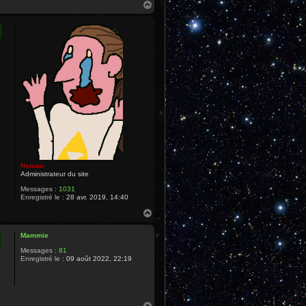
H
a
u
t
Nemau
Administrateur du site
Messages :
1031
Enregistré le :
28 avr. 2019, 14:40
H
a
u
Mammie
t
Messages :
81
Enregistré le :
09 août 2022, 22:19
H