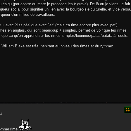
 éaigu (par contre du reste je prononce les è grave). De là où je viens, le fait
eur social pour signifier un lien avec la bourgeoisie culturelle, et vice versa
ueur d'un milieu de travailleurs.
 + avec 'dissipée' que avec 'lait' (mais ça rime encore plus avec 'pet')
imes en anglais, qui sont beaucoup + souples, permet de voir que les rimes
s que ce qu'on apprend sur les rimes simples/léonines/patati/patata à l'école.
illiam Blake est très inspirant au niveau des rimes et du rythme:
16
 comme rime