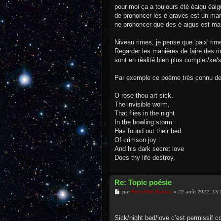
e
pour moi ça a toujours été éaigu éaigu
de prononcer les è graves est un marqu
ne prononcer que des é aigus est marq
Niveau rimes, je pense que 'paix' rime
Regarder les manières de faire des r
sont en réalité bien plus complet/xe/
Par exemple ce poème très connu de W
O rose thou art sick.
The invisible worm,
That flies in the night
In the howling storm :
Has found out their bed
Of crimson joy :
And his dark secret love
Does thy life destroy.
Re: Topic poésie
M
par
Roi of the Suisse
»
22 août 2022, 13:
e
s
s
a
Sick/night bed/love c’est permissif
g