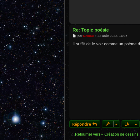
e
Re: Topic poésie
M
par
Nemau
»
22 août 2022, 14:35
e
s
Il suffit de le voir comme un poème d
s
a
g
e
Répondre
Retourner vers « Création de dessins,