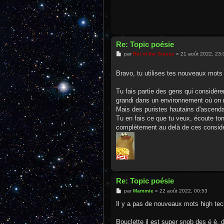
Re: Topic poésie
M
par
Roi of the Suisse
»
21 août 2022, 23:
e
s
s
Bravo, tu utilises tes nouveaux mots
a
g
e
Tu fais partie des gens qui considèren
grandi dans un environnement où on 
Mais des puristes hautains d'ascendan
Tu en fais ce que tu veux, écoute ton
complètement au delà de ces considé
Re: Topic poésie
M
par
Mammie
»
22 août 2022, 00:53
e
s
Il y a pas de nouveaux mots high tech 
s
a
g
Bouclette il est super snob des é è, 