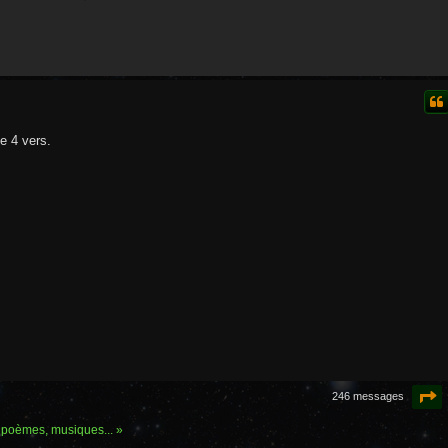
e 4 vers.
P
246 messages
 poèmes, musiques... »