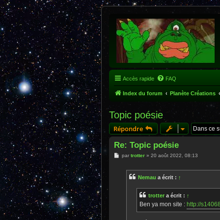
Accès rapide
FAQ
Index du forum
Planète Créations
Topic poésie
Répondre
Re: Topic poésie
M
par
trotter
»
20 août 2022, 08:13
e
s
s
Nemau
a écrit :
↑
a
g
e
trotter
a écrit :
↑
Ben ya mon site :
http://s1406