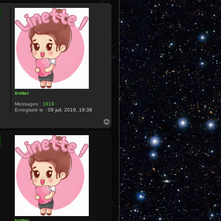
a
u
t
trotter
Messages :
1819
Enregistré le :
09 juil. 2019, 19:38
H
a
u
t
trotter