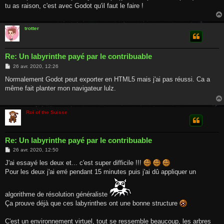
tu as raison, c'est avec Godot qu'il faut le faire !
trotter
Re: Un labyrinthe payé par le contribuable
M
26 avr. 2020, 12:26
e
s
Normalement Godot peut exporter en HTML5 mais j'ai pas réussi. Ca a
s
même fait planter mon navigateur lulz.
a
g
e
Roi of the Suisse
Re: Un labyrinthe payé par le contribuable
M
26 avr. 2020, 12:50
e
s
J'ai essayé les deux et... c'est super difficile !!!
s
Pour les deux j'ai erré pendant 15 minutes puis j'ai dû appliquer un
a
g
e
algorithme de résolution généraliste
Ça prouve déjà que ces labyrinthes ont une bonne structure
C'est un environnement virtuel, tout se ressemble beaucoup, les arbres