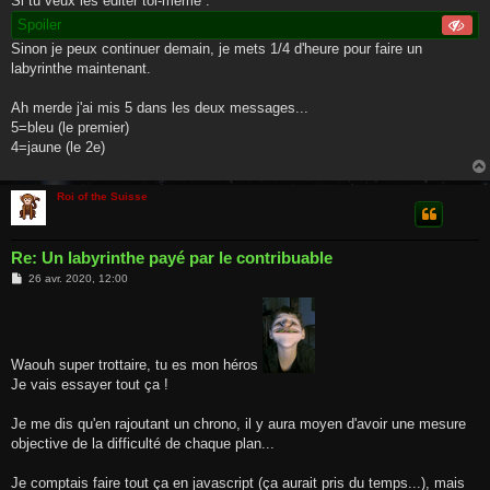
Si tu veux les éditer toi-même :
Spoiler
Sinon je peux continuer demain, je mets 1/4 d'heure pour faire un
labyrinthe maintenant.
Ah merde j'ai mis 5 dans les deux messages...
5=bleu (le premier)
4=jaune (le 2e)
Roi of the Suisse
Re: Un labyrinthe payé par le contribuable
M
26 avr. 2020, 12:00
e
s
s
a
g
e
Waouh super trottaire, tu es mon héros
Je vais essayer tout ça !
Je me dis qu'en rajoutant un chrono, il y aura moyen d'avoir une mesure
objective de la difficulté de chaque plan...
Je comptais faire tout ça en javascript (ça aurait pris du temps...), mais