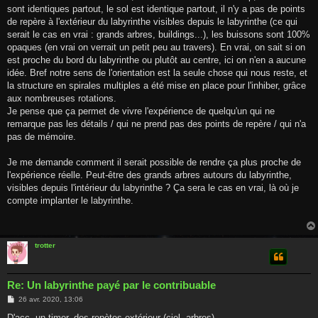
sont identiques partout, le sol est identique partout, il n'y a pas de points
de repère à l'extérieur du labyrinthe visibles depuis le labyrinthe (ce qui
serait le cas en vrai : grands arbres, buildings...), les buissons sont 100%
opaques (en vrai on verrait un petit peu au travers). En vrai, on sait si on
est proche du bord du labyrinthe ou plutôt au centre, ici on n'en a aucune
idée. Bref notre sens de l'orientation est la seule chose qui nous reste, et
la structure en spirales multiples a été mise en place pour l'inhiber, grâce
aux nombreuses rotations.
Je pense que ça permet de vivre l'expérience de quelqu'un qui ne
remarque pas les détails / qui ne prend pas des points de repère / qui n'a
pas de mémoire.
Je me demande comment il serait possible de rendre ça plus proche de
l'expérience réelle. Peut-être des grands arbres autours du labyrinthe,
visibles depuis l'intérieur du labyrinthe ? Ça sera le cas en vrai, là où je
compte implanter le labyrinthe.
trotter
Re: Un labyrinthe payé par le contribuable
M
26 avr. 2020, 13:06
e
s
D'acc, un timer, des repètes extérieur (ciel, arbres).