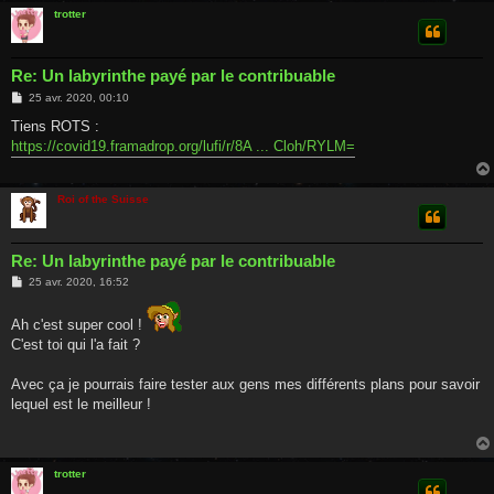
trotter
Re: Un labyrinthe payé par le contribuable
M
25 avr. 2020, 00:10
e
s
Tiens ROTS :
s
https://covid19.framadrop.org/lufi/r/8A ... Cloh/RYLM=
a
g
e
Roi of the Suisse
Re: Un labyrinthe payé par le contribuable
M
25 avr. 2020, 16:52
e
s
s
Ah c'est super cool !
a
C'est toi qui l'a fait ?
g
e
Avec ça je pourrais faire tester aux gens mes différents plans pour savoir
lequel est le meilleur !
trotter