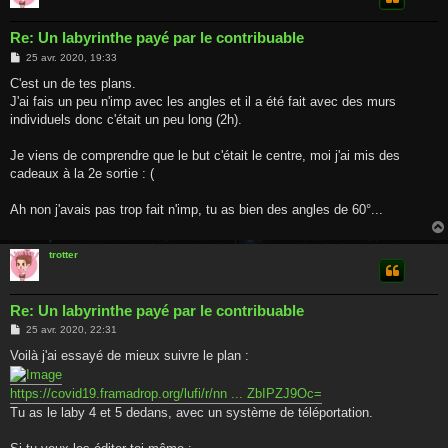
Re: Un labyrinthe payé par le contribuable
M
25 avr. 2020, 19:33
e
s
C'est un de tes plans.
s
J'ai fais un peu n'imp avec les angles et il a été fait avec des murs
a
g
individuels donc c'était un peu long (2h).
e
Je viens de comprendre que le but c'était le centre, moi j'ai mis des
cadeaux à la 2e sortie : (
Ah non j'avais pas trop fait n'imp, tu as bien des angles de 60°...
trotter
Re: Un labyrinthe payé par le contribuable
M
25 avr. 2020, 22:31
e
s
Voilà j'ai essayé de mieux suivre le plan :
s
a
g
https://covid19.framadrop.org/lufi/r/nn ... ZbIPZJ9Oc=
e
Tu as le laby 4 et 5 dedans, avec un système de téléportation.