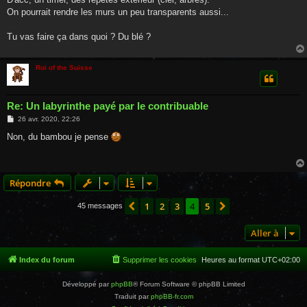
s
On pourrait rendre les murs un peu transparents aussi...
a
g
e
Tu vas faire ça dans quoi ? Du blé ?
Roi of the Suisse
Re: Un labyrinthe payé par le contribuable
M
26 avr. 2020, 22:26
e
s
Non, du bambou je pense
s
a
g
e
Répondre
1
2
3
4
5
Précédente
Suivante
45 messages
Aller à
Index du forum
Supprimer les cookies
Heures au format
UTC+02:00
Développé par
phpBB
® Forum Software © phpBB Limited
Traduit par
phpBB-fr.com