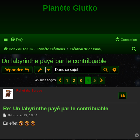
Planète Glutko
FAQ
Connexion
R
Index du forum
Planète Créations
Création de dessins, poèmes, musiques...
e
Un labyrinthe payé par le contribuable
c
Rechercher
Recherche 
Répondre
h
e
1
2
3
4
5
Précédente
Suivante
45 messages
r
Roi of the Suisse
c
h
Re: Un labyrinthe payé par le contribuable
e
M
04 nov. 2019, 10:34
r
e
s
En effet
s
a
g
e