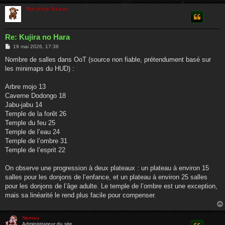
Roi of the Suisse
Re: Kujira no Hara
M
19 mai 2026, 17:38
e
s
Nombre de salles dans OoT (source non fiable, prétendument basé sur
s
les minimaps du HUD) :
a
g
e
Arbre mojo 13
Caverne Dodongo 18
Jabu-jabu 14
Temple de la forêt 26
Temple du feu 25
Temple de l’eau 24
Temple de l’ombre 31
Temple de l’esprit 22
On observe une progression à deux plateaux : un plateau à environ 15
salles pour les donjons de l’enfance, et un plateau à environ 25 salles
pour les donjons de l’âge adulte. Le temple de l’ombre est une exception,
mais sa linéarité le rend plus facile pour compenser.
Nemau
Administrateur du site