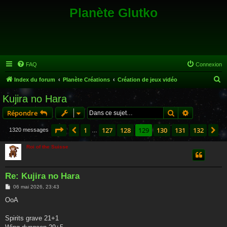
Planète Glutko
FAQ
Connexion
R
Index du forum
Planète Créations
Création de jeux vidéo
e
Kujira no Hara
c
Rechercher
Recherche 
Répondre
h
e
Page
129
sur
132
1
127
128
129
130
131
132
Précédente
Su
1320 messages
…
r
Roi of the Suisse
c
h
Re: Kujira no Hara
e
M
06 mai 2026, 23:43
r
e
s
OoA
s
a
g
Spirits grave 21+1
e