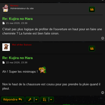
Nemau
Administrateur du site
Re: Kujira no Hara
M
21 mai 2026, 15:39
e
s
C'était pas plus logique de profiter de l'ouverture en haut pour en faire une
s
cheminée ? La fumée est bien faite sinon.
a
g
e
Roi of the Suisse
Re: Kujira no Hara
M
22 mai 2026, 15:36
e
s
s
Ah ! Super les minimaps !
a
g
e
Non le haut de la chaussure est cousu pour pas prendre la pluie quand il
pleut.
Répondre