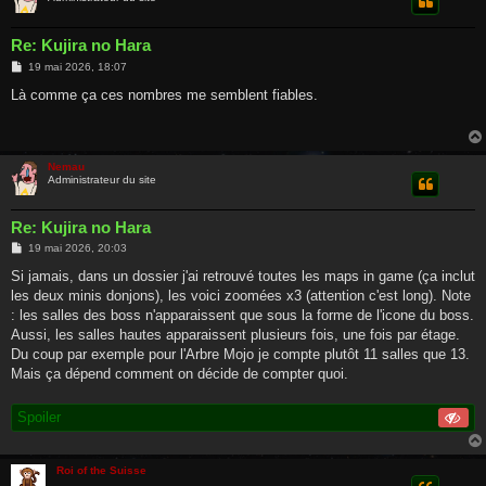
Re: Kujira no Hara
M
19 mai 2026, 18:07
e
s
Là comme ça ces nombres me semblent fiables.
s
a
g
e
Nemau
Administrateur du site
Re: Kujira no Hara
M
19 mai 2026, 20:03
e
s
Si jamais, dans un dossier j'ai retrouvé toutes les maps in game (ça inclut
s
les deux minis donjons), les voici zoomées x3 (attention c'est long). Note
a
g
: les salles des boss n'apparaissent que sous la forme de l'icone du boss.
e
Aussi, les salles hautes apparaissent plusieurs fois, une fois par étage.
Du coup par exemple pour l'Arbre Mojo je compte plutôt 11 salles que 13.
Mais ça dépend comment on décide de compter quoi.
Spoiler
Roi of the Suisse