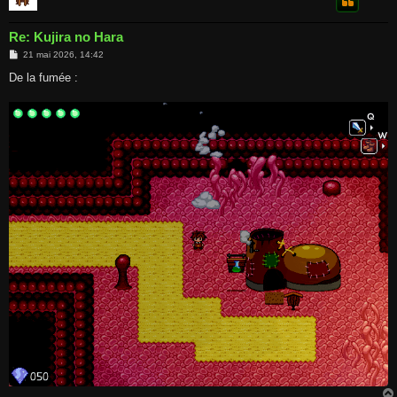
Re: Kujira no Hara
M
21 mai 2026, 14:42
e
s
De la fumée :
s
a
g
e