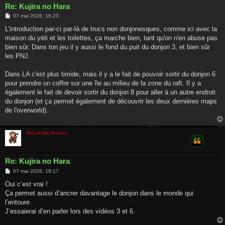
Re: Kujira no Hara
M
07 mai 2026, 16:23
e
s
L'introduction par-ci par-là de trucs non donjonesques, comme ici avec la
s
maison du yéti et les toilettes, ça marche bien, tant qu'on n'en abuse pas
a
g
bien sûr. Dans ton jeu il y aussi le fond du puit du donjon 3, et bien sûr
e
les PNJ.
Dans LA c'est plus timide, mais il y a le fait de pouvoir sortir du donjon 6
pour prendre un coffre sur une île au milieu de la zone du raft. Il y a
également le fait de devoir sortir du donjon 8 pour aller à un autre endroit
du donjon (et ça permet également de découvrir les deux dernières maps
de l'overworld).
Roi of the Suisse
Re: Kujira no Hara
M
07 mai 2026, 18:17
e
s
Oui c’est vrai !
s
Ça permet aussi d’ancrer davantage le donjon dans le monde qui
a
g
l’entoure.
e
J’essaierai d’en parler lors des vidéos 3 et 6.