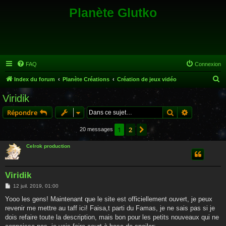
Planète Glutko
FAQ
Connexion
R
Index du forum
Planète Créations
Création de jeux vidéo
e
Viridik
c
Rechercher
Recherche 
Répondre
h
e
1
2
Suivante
20 messages
r
Celrok production
c
h
Viridik
e
M
12 juil. 2019, 01:00
r
e
s
Yooo les gens! Maintenant que le site est officiellement ouvert, je peux
s
revenir me mettre au taff ici! Faisa,t parti du Famas, je ne sais pas si je
a
g
dois refaire toute la description, mais bon pour les petits nouveaux qui ne
e