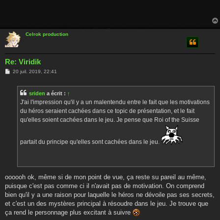
Celrok production
Re: Viridik
M
20 juil. 2019, 22:41
e
s
s
sriden
a écrit :
↑
a
g
J'ai l'impression qu'il y a un malentendu entre le fait que les motivations
e
du héros seraient cachées dans ce topic de présentation, et le fait
qu'elles soient cachées dans le jeu. Je pense que Roi of the Suisse
partait du principe qu'elles sont cachées dans le jeu.
oooooh ok, même si de mon point de vue, ça reste su pareil au même,
puisque c'est pas comme ci il n'avait pas de motivation. On comprend
bien qu'il y a une raison pour laquelle le héros ne dévoile pas ses secrets,
et c'est un des mystères principal à résoudre dans le jeu. Je trouve que
ça rend le personnage plus excitant à suivre