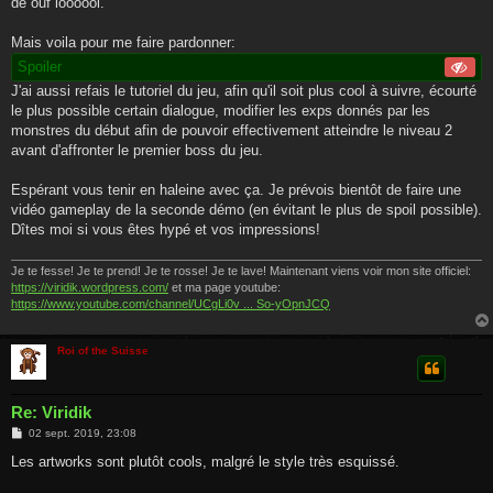
de ouf loooool.
Mais voila pour me faire pardonner:
Spoiler
J'ai aussi refais le tutoriel du jeu, afin qu'il soit plus cool à suivre, écourté
le plus possible certain dialogue, modifier les exps donnés par les
monstres du début afin de pouvoir effectivement atteindre le niveau 2
avant d'affronter le premier boss du jeu.
Espérant vous tenir en haleine avec ça. Je prévois bientôt de faire une
vidéo gameplay de la seconde démo (en évitant le plus de spoil possible).
Dîtes moi si vous êtes hypé et vos impressions!
Je te fesse! Je te prend! Je te rosse! Je te lave! Maintenant viens voir mon site officiel:
https://viridik.wordpress.com/
et ma page youtube:
https://www.youtube.com/channel/UCgLi0v ... So-yOpnJCQ
Roi of the Suisse
Re: Viridik
M
02 sept. 2019, 23:08
e
s
Les artworks sont plutôt cools, malgré le style très esquissé.
s
a