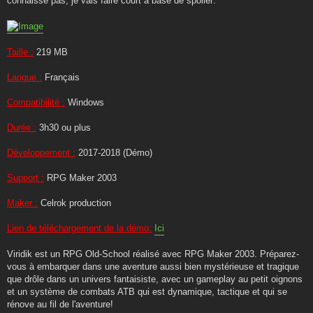
connaisse pas, je vais faire court à base de spoiler:
Taille :
219 MB
Langue :
Français
Compatibilité :
Windows
Durée :
3h30 ou plus
Développement :
2017-2018 (Démo)
Support :
RPG Maker 2003
Maker :
Celrok production
Lien de téléchargement de la démo:
Ici
Viridik est un RPG Old-School réalisé avec RPG Maker 2003. Préparez-
vous à embarquer dans une aventure aussi bien mystérieuse et tragique
que drôle dans un univers fantaisiste, avec un gameplay au petit oignons
et un système de combats ATB qui est dynamique, tactique et qui se
rénove au fil de l'aventure!