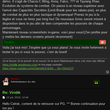
démo. Il s'agit de Chacra C.Wing, Anna, Falco, ??? et Tayiang Xhao.
Evolution du système de combat. On passe à un niveau supérieur avec
l'arrivé des Capacités Secrètes (Limit-Break pour les rabats-joie), en plus
de combat de plus en plus tactique et dynamique! Prenez le jeu à la
légère et vous ne ferez pas long feu! De nouveaux livres seront misent à
disposition dans le jeu afin de bien comprendre les pouvoirs de chaque
personnages.
Maintenant niveau screenshots in-game, voici pour vous!(J'en profite pour
y mettre les derniers screens prisent récemment)
Spoiler
Voila j'ai tout mis! J'espère que ça vous plaira! Je vous invite fortement à
tester le jeu si vous le pouvez, c'est du lourd!
Je te fesse! Je te prend! Je te rosse! Je te lave! Maintenant viens voir mon site officiel:
https://viridik.wordpress.com/
et ma page youtube:
https://www.youtube.com/channel/UCgLi0v ... So-yOpnJCQ
Nemau
Administrateur du site
Re: Viridik
M
12 juil. 2019, 12:44
e
s
Hello Celrok, content de te retrouver sur PG. ^^ Bonne continuation pour
s
ton jeu !
a