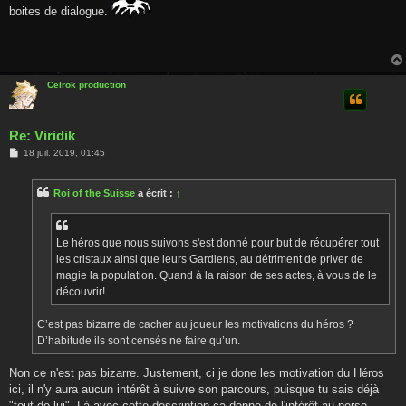
g
boites de dialogue.
e
Celrok production
Re: Viridik
M
18 juil. 2019, 01:45
e
s
s
Roi of the Suisse
a écrit :
↑
a
g
e
Le héros que nous suivons s'est donné pour but de récupérer tout
les cristaux ainsi que leurs Gardiens, au détriment de priver de
magie la population. Quand à la raison de ses actes, à vous de le
découvrir!
C’est pas bizarre de cacher au joueur les motivations du héros ?
D’habitude ils sont censés ne faire qu’un.
Non ce n'est pas bizarre. Justement, ci je done les motivation du Héros
ici, il n'y aura aucun intérêt à suivre son parcours, puisque tu sais déjà
"tout de lui". Là avec cette description ça donne de l'intérêt au perso.