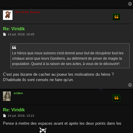
g
e
Roi of the Suisse
Re: Viridik
M
14 juil. 2019, 10:45
e
s
s
a
g
Le héros que nous suivons s'est donné pour but de récupérer tout les
e
cristaux ainsi que leurs Gardiens, au détriment de priver de magie la
population. Quand à la raison de ses actes, à vous de le découvrir!
C’est pas bizarre de cacher au joueur les motivations du héros ?
D’habitude ils sont censés ne faire qu’un.
sriden
Re: Viridik
M
14 juil. 2019, 13:21
e
s
Pense à mettre des espaces avant et après les deux points dans les
s
a