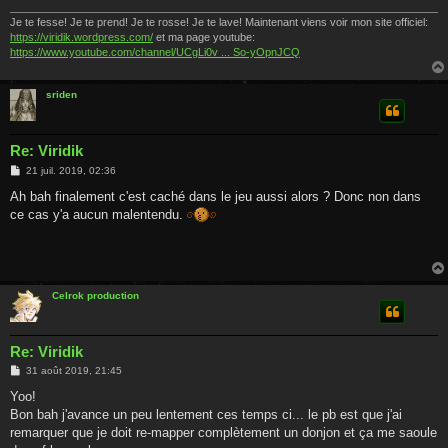
Je te fesse! Je te prend! Je te rosse! Je te lave! Maintenant viens voir mon site officiel:
https://viridik.wordpress.com/
et ma page youtube:
https://www.youtube.com/channel/UCgLi0v ... So-yOpnJCQ
sriden
Re: Viridik
M
21 juil. 2019, 02:36
e
s
Ah bah finalement c'est caché dans le jeu aussi alors ? Donc non dans
s
ce cas y'a aucun malentendu.
a
g
e
Celrok production
Re: Viridik
M
31 août 2019, 21:45
e
s
Yoo!
s
Bon bah j'avance un peu lentement ces temps ci... le pb est que j'ai
a
g
remarquer que je doit re-mapper complètement un donjon et ça me saoule
e