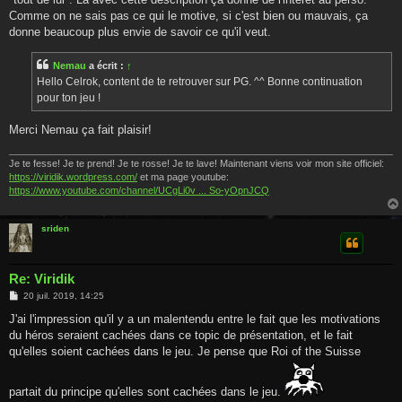
Comme on ne sais pas ce qui le motive, si c'est bien ou mauvais, ça
donne beaucoup plus envie de savoir ce qu'il veut.
Nemau
a écrit :
↑
Hello Celrok, content de te retrouver sur PG. ^^ Bonne continuation
pour ton jeu !
Merci Nemau ça fait plaisir!
Je te fesse! Je te prend! Je te rosse! Je te lave! Maintenant viens voir mon site officiel:
https://viridik.wordpress.com/
et ma page youtube:
https://www.youtube.com/channel/UCgLi0v ... So-yOpnJCQ
sriden
Re: Viridik
M
20 juil. 2019, 14:25
e
s
J'ai l'impression qu'il y a un malentendu entre le fait que les motivations
s
du héros seraient cachées dans ce topic de présentation, et le fait
a
g
qu'elles soient cachées dans le jeu. Je pense que Roi of the Suisse
e
partait du principe qu'elles sont cachées dans le jeu.