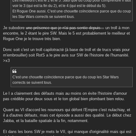
Les meilleurs c'est le 2 et le 5. Sauf que du coup pour comprendre il faut
voir le 3 (qui est la fin du 2), et le 4 (qui est le début du 5).
Et Rogue One aussi. C'est une chouette coïncidence parce que du coup
les Star Wars corrects se suivent tous.
Je subodore
une présence que je n'ai pas sentie depuis...
un troll à mon
encontre, le 2 étant le pire SW. Mais le 5 est probablement le meilleur et
Rogue One je le trouve très bien.
Donc soit c'est un troll capilotracté (à base de troll et de trucs vrais pour
m'embrouiller) soit RotS a le pire avis sur SW de l'histoire de l'humanité.
>x3
C'est une chouette coïncidence parce que du coup les Star Wars
corrects se suivent tous.
Le I a clairement des défauts mais au moins on évite l'histoire d'amour
pas crédible pour deux sous et le ton global bien plombant bien relou.
Quant au VI d'accord les nounours qui défont l'Empire c'est nulachiay, et
il a d'autres défauts, mais cet épisode a aussi des qualité. Le début chez
Jabba, et la bataille spatiale à la fin, notamment.
Et dans les bons SW je mets le VII, qui manque d'originalité mais qui est