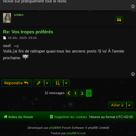
nickel sur pratiquement tout le reste.
sriden
Re: Vos tropes préférés
M
19 déc. 2020, 03:24
e
s
osef.
s
Voilà j'ai fini de rattraper quasi-tous les anciens posts !§ \o/ À l'année
a
g
prochaine.
e
Répondre
1
2
3
Précédente
22 messages
Aller à
Index du forum
Supprimer les cookies
Heures au format
UTC+02:00
Développé par
phpBB
® Forum Software © phpBB Limited
Traduit par
phpBB-fr.com