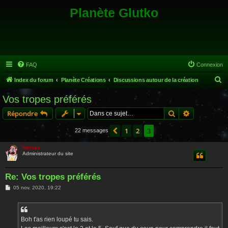
Planète Glutko
FAQ
Connexion
R
Index du forum
Planète Créations
Discussions autour de la création
e
Vos tropes préférés
c
Rechercher
Recherche 
Répondre
h
e
1
2
3
Précédente
22 messages
r
Nemau
c
Administrateur du site
h
Re: Vos tropes préférés
e
M
05 nov. 2020, 19:22
r
e
s
s
a
g
Boh t'as rien loupé tu sais.
e