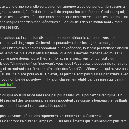
e actuelle et même si elle sera sûrement amenée à évoluer pendant la session à
nous avons déjà effectué un travail de préparation conséquent. C'est pourquoi je
19 et les nouvelles idées que nous apportons sans remercier tous les membres du
xions longues et ardemment débattues qui ont eu lieu depuis maintenant 2 mois.
ette session.
 magique ou incantation divine pour tenter de diriger le concours vers nos
t un travail de groupe. Ce travail se poursuivra chez les organisateurs, les
des idées et les anciens apportant leur expérience, tout cela permettant d'aboutir
tes je trouve. Mais c'est aussi un travail que nous devrons mener avec vous ! Oui
uoi je parle depuis tout à l'heure... Toi aussi le vieux ronchon qui voit d'un
tels que "changement" ou "nouveau". Vous tous ! Vous avez le pouvoir de construire
eu
et en rentrant peut-être dans l'histoire des Alex d'Or ! Même vous, qui n'avez pas
 aussi une place pour vous ! En effet, les jeux ne sont pas classés par affinité avec
t du nombre de pots-de-vin ! Il y a un classement établi par des jurés qui définit
nir juré !
 ou que vous lisiez ce message par pur hasard, vous pouvez devenir juré ! En
tablissement des vainqueurs, les jurés apportent des conseils toujours bienveillants
dans une ambiance la plus agréable possible.
 pas convaincu, résumons rapidement les nouveautés détaillées dans le
s viendront s'ajouter en temps voulu sur les éléments qui interviendront plus tard