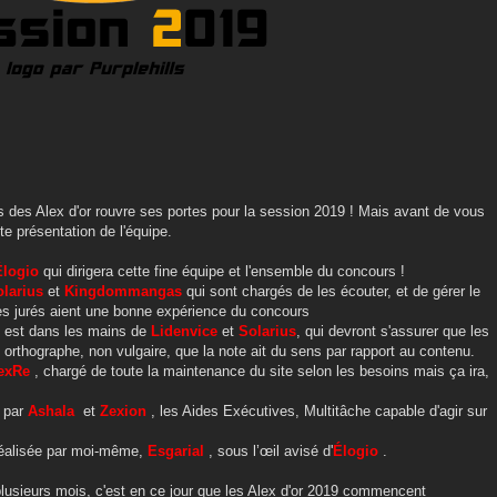
s des Alex d'or rouvre ses portes pour la session 2019 ! Mais avant de vous
ite présentation de l'équipe.
Élogio
qui dirigera cette fine équipe et l'ensemble du concours !
larius
et
Kingdommangas
qui sont chargés de les écouter, et de gérer le
es jurés aient une bonne expérience du concours
ts est dans les mains de
Lidenvice
et
Solarius
, qui devront s'assurer que les
 orthographe, non vulgaire, que la note ait du sens par rapport au contenu.
exRe
, chargé de toute la maintenance du site selon les besoins mais ça ira,
e par
Ashala
et
Zexion
, les Aides Exécutives, Multitâche capable d'agir sur
 réalisée par moi-même,
Esgarial
, sous l’œil avisé d'
Élogio
.
 plusieurs mois, c'est en ce jour que les Alex d'or 2019 commencent