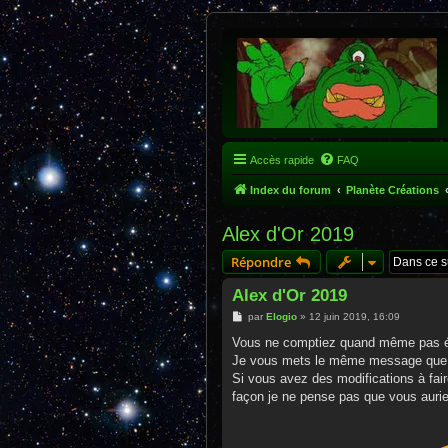
Accès rapide
FAQ
Index du forum
Planète Créations
Alex d'Or 2019
Répondre
Alex d'Or 2019
M
par
Elogio
»
12 juin 2019, 16:09
e
s
Vous ne comptiez quand même pas é
s
Je vous mets le même message que cel
a
g
Si vous avez des modifications à fair
e
façon je ne pense pas que vous aurie