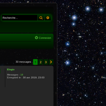
Rechercher
Recherche avancée
Connexion
1
2
3
Suivante
30 messages
Elogio
Messages :
16
Enregistré le :
30 avr. 2019, 23:03