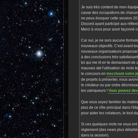
Je suis très content de mon équip
cause des occupations de chacun, 
ne peux évoquer cette session 20
Discord ayant participé aux réfle
Merci à vous pour avoir façonné c
Car oui, je ne sors aucune formule
nouveaux objectifs. C'est avant tou
nouveaux organisateurs proposant 
à des conclusions très satisfaisan
toi qui me lit en te demandant de q
mauvais œil l'utilisation de mots 
le concours en
inscrivant votre j
de projets à présenter, nous avons
le créateur ou par ordre décroissan
les vainqueurs !
Vous pouvez deve
Que vous soyez familier du making
plus de ce rôle principal dans l'é
pour aider les créateurs, le tout 
Si ces quelques mots ne vous ont
règlement (des news plus détaillée
dans la session).