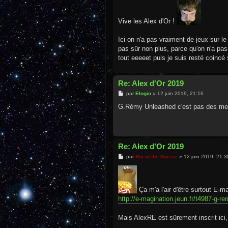
a
g
e
Vive les Alex d'Or !
Ici on n'a pas vraiment de jeux sur le
pas sûr non plus, parce qu'on n'a pas
tout eeeeet puis je suis resté coincé
Re: Alex d'Or 2019
M
par
Elogio
»
12 juin 2019, 21:16
e
s
G.Rémy Unleashed c'est pas des m
s
a
g
e
Re: Alex d'Or 2019
M
par
Roi of the Suisse
»
12 juin 2019, 21:3
e
s
s
a
g
Ça m'a l'air d'être surtout E-ma
e
http://e-magination.jeun.fr/t4987-g-r
Mais AlexRE est sûrement inscrit ici,