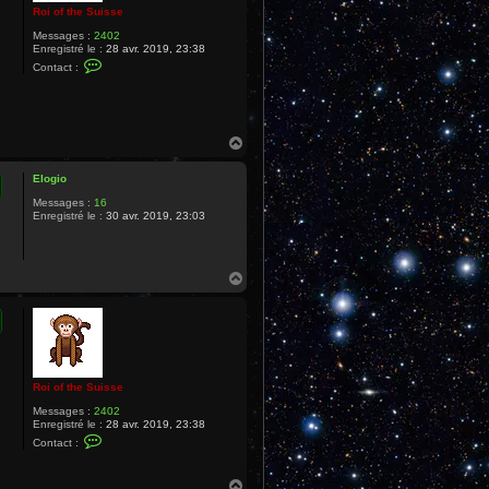
Roi of the Suisse
Messages :
2402
Enregistré le :
28 avr. 2019, 23:38
C
Contact :
o
n
t
a
c
t
H
e
a
r
u
R
Elogio
t
o
Messages :
16
i
Enregistré le :
30 avr. 2019, 23:03
o
f
t
h
e
H
S
a
u
u
i
t
s
s
e
Roi of the Suisse
Messages :
2402
Enregistré le :
28 avr. 2019, 23:38
C
Contact :
o
n
t
H
a