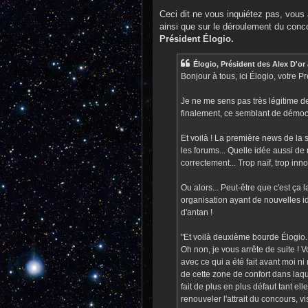
Ceci dit ne vous inquiétez pas, vous 
ainsi que sur le déroulement du conco
Président Élogio.
Élogio, Président des Alex D'or a
Bonjour à tous, ici Élogio, votre P
Je ne me sens pas très légitime d
finalement, ce semblant de démocrat
Et voilà ! La première news de la s
les forums... Quelle idée aussi de 
correctement... Trop naïf, trop innoc
Ou alors... Peut-être que c'est ça
organisation ayant de nouvelles i
d'antan !
"Et voilà deuxième bourde Élogio..
Oh non, je vous arrête de suite ! 
avec ce qui a été fait avant moi ni 
de cette zone de confort dans laq
fait de plus en plus défaut tant e
renouveler l'attrait du concours, v