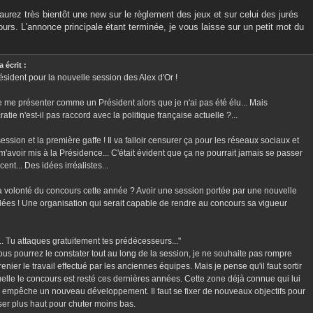
aurez très bientôt une new sur le règlement des jeux et sur celui des jurés
urs. L'annonce principale étant terminée, je vous laisse sur un petit mot du
 écrit :
résident pour la nouvelle session des Alex d'Or !
e me présenter comme un Président alors que je n'ai pas été élu... Mais
ie n'est-il pas raccord avec la politique française actuelle ?...
ession et la première gaffe ! Il va falloir censurer ça pour les réseaux sociaux et
m'avoir mis à la Présidence... C'était évident que ça ne pourrait jamais se passer
ent... Des idées irréalistes...
 la volonté du concours cette année ? Avoir une session portée par une nouvelle
dées ! Une organisation qui serait capable de rendre au concours sa vigueur
. Tu attaques gratuitement tes prédécesseurs..."
Vous pourrez le constater tout au long de la session, je ne souhaite pas rompre
renier le travail effectué par les anciennes équipes. Mais je pense qu'il faut sortir
uelle le concours est resté ces dernières années. Cette zone déjà connue qui lui
lle empêche un nouveau développement. Il faut se fixer de nouveaux objectifs pour
iser plus haut pour chuter moins bas.