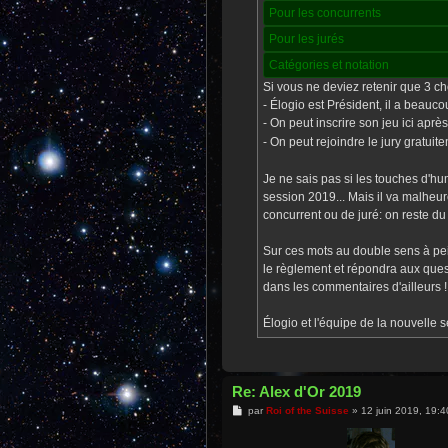
Pour les concurrents
Pour les jurés
Catégories et notation
Si vous ne deviez retenir que 3 c
- Élogio est Président, il a beauc
- On peut inscrire son jeu ici apr
- On peut rejoindre le jury gratui
Je ne sais pas si les touches d'h
session 2019... Mais il va malheur
concurrent ou de juré: on reste du d
Sur ces mots au double sens à pein
le règlement et répondra aux quest
dans les commentaires d'ailleurs !
Élogio et l'équipe de la nouvelle s
Re: Alex d'Or 2019
M
par
Roi of the Suisse
»
12 juin 2019, 19:4
e
s
s