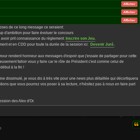
Afficher
Afficher
Afficher
hoses de ce long message ce seraient:
oup d'ambition pour faire évoluer le concours
ès avoir prit connaissance du règlement:
Inscrire son Jeu.
tement et en CDD pour toute la durée de la session ici:
Devenir Juré.
umour rendent honneur aux messages d'espoir que j'essaie de partager pour cette
eusement falloir vous y faire car le rôle de Président c'est comme celui de
ébut à la fin !
e dissimulé, je vous dis à très vite pour une news plus détaillée qui décortiquera
ions que vous pourrez vos poser à sa lecture, n'hésitez pas à nous en faire part
ession des Alex d'Or.
0