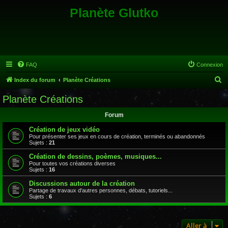
Planète Glutko
FAQ
Connexion
R
Index du forum
Planète Créations
e
Planète Créations
c
Forum
h
e
Création de jeux vidéo
Pour présenter ses jeux en cours de création, terminés ou abandonnés
r
Sujets :
21
c
Création de dessins, poèmes, musiques...
Pour toutes vos créations diverses
h
Sujets :
16
e
Discussions autour de la création
r
Partage de travaux d'autres personnes, débats, tutoriels...
Sujets :
6
Aller à