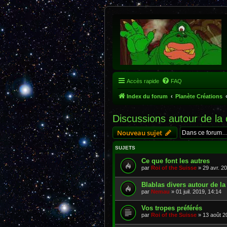
Accès rapide
FAQ
Index du forum
Planète Créations
Discussions autour de la 
Nouveau sujet
SUJETS
Ce que font les autres
par
Roi of the Suisse
» 29 avr. 20
Blablas divers autour de la
par
Nemau
» 01 juil. 2019, 14:14
Vos tropes préférés
par
Roi of the Suisse
» 13 août 2