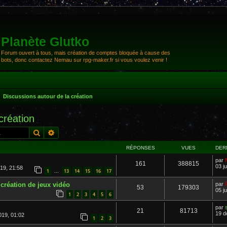
Planète Glutko
Forum ouvert à tous, mais création de comptes bloquée à cause des
bots, donc contactez Nemau sur rpg-maker.fr si vous voulez venir !
Discussions autour de la création
création
Rechercher
Recherche avancée
RÉPONSES
VUES
DER
par
161
388815
03 ju
19, 21:58
1
13
14
15
16
17
…
 création de jeux vidéo
par
53
179303
05 ju
1
2
3
4
5
6
par
21
81713
19 d
019, 01:02
1
2
3