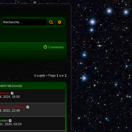
Rechercher
Recherche avancée
Connexion
6 sujets • Page
1
sur
1
NIER MESSAGE
Nemau
il. 2024, 18:00
Roi of the Suisse
il. 2022, 22:49
sriden
éc. 2020, 03:24