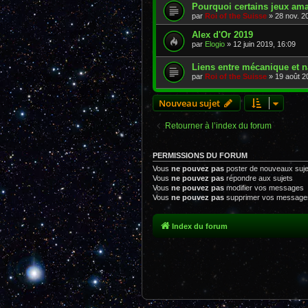
Pourquoi certains jeux ama
par
Roi of the Suisse
» 28 nov. 2
Alex d'Or 2019
par
Elogio
» 12 juin 2019, 16:09
Liens entre mécanique et n
par
Roi of the Suisse
» 19 août 2
Nouveau sujet
Retourner à l’index du forum
PERMISSIONS DU FORUM
Vous
ne pouvez pas
poster de nouveaux suje
Vous
ne pouvez pas
répondre aux sujets
Vous
ne pouvez pas
modifier vos messages
Vous
ne pouvez pas
supprimer vos message
Index du forum