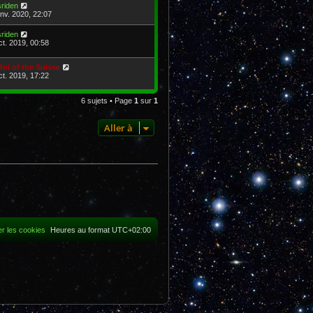
sriden
anv. 2020, 22:07
sriden
ct. 2019, 00:58
Roi of the Suisse
ct. 2019, 17:22
6 sujets • Page
1
sur
1
Aller à
r les cookies
Heures au format
UTC+02:00