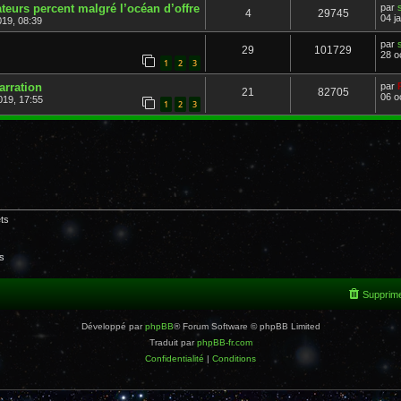
teurs percent malgré l’océan d’offre
par
4
29745
04 j
019, 08:39
par
29
101729
28 o
1
2
3
arration
par
21
82705
06 o
019, 17:55
1
2
3
ts
s
Supprime
Développé par
phpBB
® Forum Software © phpBB Limited
Traduit par
phpBB-fr.com
Confidentialité
|
Conditions