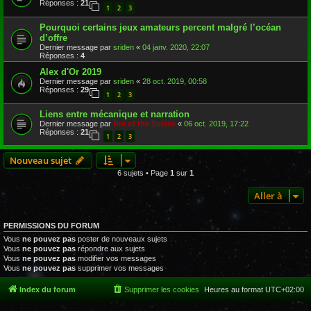
Réponses :
21
1
2
3
Pourquoi certains jeux amateurs percent malgré l’océan
d’offre
Dernier message par
sriden
«
04 janv. 2020, 22:07
Réponses :
4
Alex d'Or 2019
Dernier message par
sriden
«
28 oct. 2019, 00:58
Réponses :
29
1
2
3
Liens entre mécanique et narration
Dernier message par
Roi of the Suisse
«
06 oct. 2019, 17:22
Réponses :
21
1
2
3
Nouveau sujet
6 sujets • Page
1
sur
1
Aller à
PERMISSIONS DU FORUM
Vous
ne pouvez pas
poster de nouveaux sujets
Vous
ne pouvez pas
répondre aux sujets
Vous
ne pouvez pas
modifier vos messages
Vous
ne pouvez pas
supprimer vos messages
Index du forum
Supprimer les cookies
Heures au format
UTC+02:00