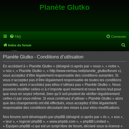
Planète Glutko
FAQ
Connexion
R
Index du forum
e
Planète Glutko - Conditions d’utilisation
c
h
En accédant à « Planète Glutko » (désigné ci-après par « nous », « notre »,
« nos », « Planète Glutko », « http://www.nemau.net/planete_glutko/forum »),
e
vous acceptez d’être légalement responsable des conditions suivantes. Si
r
vous n’acceptez pas d’être légalement responsable de toutes les conditions
suivantes, alors n’accédez pas et/ou n’utilisez pas « Planète Glutko ». Nous
c
pouvons modifier celles-ci à n’importe quel moment et nous ferons tout pour
h
que vous en soyez informé, bien qu’il soit prudent de vérifier régulièrement
celles-ci par vous-même. Si vous continuez d’utiliser « Planète Glutko » alors
e
que des changements ont été effectués, vous acceptez d’être légalement
r
responsable des conditions découlant des mises à jour et/ou modifications.
Nos forums sont développés par phpBB (désigné ci-après par « ils », « eux »,
« leur », « logiciel phpBB », « www.phpbb.com », « phpBB Limited »,
« Équipes phpBB ») qui est un script libre de forum, déclaré sous la licence «