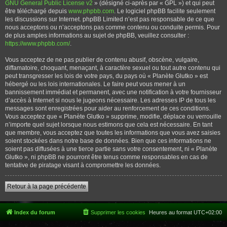
GNU General Public License v2
» (désigné ci-après par « GPL ») et qui peut
être téléchargé depuis
www.phpbb.com
. Le logiciel phpBB facilite seulement
les discussions sur Internet. phpBB Limited n’est pas responsable de ce que
nous acceptons ou n’acceptons pas comme contenu ou conduite permis. Pour
de plus amples informations au sujet de phpBB, veuillez consulter :
https://www.phpbb.com/
.
Vous acceptez de ne pas publier de contenu abusif, obscène, vulgaire,
diffamatoire, choquant, menaçant, à caractère sexuel ou tout autre contenu qui
peut transgresser les lois de votre pays, du pays où « Planète Glutko » est
hébergé ou les lois internationales. Le faire peut vous mener à un
bannissement immédiat et permanent, avec une notification à votre fournisseur
d’accès à Internet si nous le jugeons nécessaire. Les adresses IP de tous les
messages sont enregistrées pour aider au renforcement de ces conditions.
Vous acceptez que « Planète Glutko » supprime, modifie, déplace ou verrouille
n’importe quel sujet lorsque nous estimons que cela est nécessaire. En tant
que membre, vous acceptez que toutes les informations que vous avez saisies
soient stockées dans notre base de données. Bien que ces informations ne
soient pas diffusées à une tierce partie sans votre consentement, ni « Planète
Glutko », ni phpBB ne pourront être tenus comme responsables en cas de
tentative de piratage visant à compromettre les données.
Retour à la page précédente
Index du forum
Supprimer les cookies
Heures au format
UTC+02:00