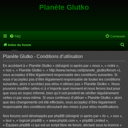
Planète Glutko
FAQ
Connexion
R
Index du forum
e
Planète Glutko - Conditions d’utilisation
c
h
En accédant à « Planète Glutko » (désigné ci-après par « nous », « notre »,
« nos », « Planète Glutko », « http://www.nemau.net/planete_glutko/forum »),
e
vous acceptez d’être légalement responsable des conditions suivantes. Si
r
vous n’acceptez pas d’être légalement responsable de toutes les conditions
suivantes, alors n’accédez pas et/ou n’utilisez pas « Planète Glutko ». Nous
c
pouvons modifier celles-ci à n’importe quel moment et nous ferons tout pour
h
que vous en soyez informé, bien qu’il soit prudent de vérifier régulièrement
celles-ci par vous-même. Si vous continuez d’utiliser « Planète Glutko » alors
e
que des changements ont été effectués, vous acceptez d’être légalement
r
responsable des conditions découlant des mises à jour et/ou modifications.
Nos forums sont développés par phpBB (désigné ci-après par « ils », « eux »,
« leur », « logiciel phpBB », « www.phpbb.com », « phpBB Limited »,
« Équipes phpBB ») qui est un script libre de forum, déclaré sous la licence «