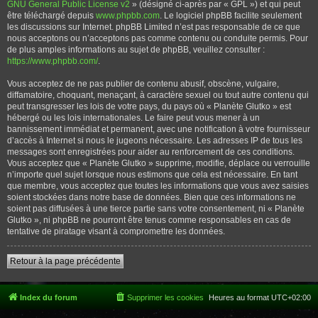
GNU General Public License v2
» (désigné ci-après par « GPL ») et qui peut
être téléchargé depuis
www.phpbb.com
. Le logiciel phpBB facilite seulement
les discussions sur Internet. phpBB Limited n’est pas responsable de ce que
nous acceptons ou n’acceptons pas comme contenu ou conduite permis. Pour
de plus amples informations au sujet de phpBB, veuillez consulter :
https://www.phpbb.com/
.
Vous acceptez de ne pas publier de contenu abusif, obscène, vulgaire,
diffamatoire, choquant, menaçant, à caractère sexuel ou tout autre contenu qui
peut transgresser les lois de votre pays, du pays où « Planète Glutko » est
hébergé ou les lois internationales. Le faire peut vous mener à un
bannissement immédiat et permanent, avec une notification à votre fournisseur
d’accès à Internet si nous le jugeons nécessaire. Les adresses IP de tous les
messages sont enregistrées pour aider au renforcement de ces conditions.
Vous acceptez que « Planète Glutko » supprime, modifie, déplace ou verrouille
n’importe quel sujet lorsque nous estimons que cela est nécessaire. En tant
que membre, vous acceptez que toutes les informations que vous avez saisies
soient stockées dans notre base de données. Bien que ces informations ne
soient pas diffusées à une tierce partie sans votre consentement, ni « Planète
Glutko », ni phpBB ne pourront être tenus comme responsables en cas de
tentative de piratage visant à compromettre les données.
Retour à la page précédente
Index du forum
Supprimer les cookies
Heures au format
UTC+02:00