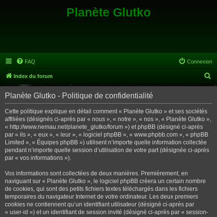
Planète Glutko
FAQ
Connexion
R
Index du forum
e
Planète Glutko - Politique de confidentialité
c
h
Cette politique explique en détail comment « Planète Glutko » et ses sociétés
affiliées (désignés ci-après par « nous », « notre », « nos », « Planète Glutko »,
e
« http://www.nemau.net/planete_glutko/forum ») et phpBB (désigné ci-après
r
par « ils », « eux », « leur », « logiciel phpBB », « www.phpbb.com », « phpBB
Limited », « Équipes phpBB ») utilisent n’importe quelle information collectée
c
pendant n’importe quelle session d’utilisation de votre part (désignée ci-après
h
par « vos informations »).
e
Vos informations sont collectées de deux manières. Premièrement, en
r
naviguant sur « Planète Glutko », le logiciel phpBB créera un certain nombre
de cookies, qui sont des petits fichiers textes téléchargés dans les fichiers
temporaires du navigateur Internet de votre ordinateur. Les deux premiers
cookies ne contiennent qu’un identifiant utilisateur (désigné ci-après par
« user-id ») et un identifiant de session invité (désigné ci-après par « session-