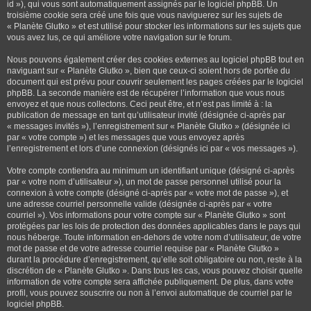
id »), qui vous sont automatiquement assignés par le logiciel phpBB. Un
troisième cookie sera créé une fois que vous naviguerez sur les sujets de
« Planète Glutko » et est utilisé pour stocker les informations sur les sujets que
vous avez lus, ce qui améliore votre navigation sur le forum.
Nous pouvons également créer des cookies externes au logiciel phpBB tout en
naviguant sur « Planète Glutko », bien que ceux-ci soient hors de portée du
document qui est prévu pour couvrir seulement les pages créées par le logiciel
phpBB. La seconde manière est de récupérer l’information que vous nous
envoyez et que nous collectons. Ceci peut être, et n’est pas limité à : la
publication de message en tant qu’utilisateur invité (désignée ci-après par
« messages invités »), l’enregistrement sur « Planète Glutko » (désignée ici
par « votre compte ») et les messages que vous envoyez après
l’enregistrement et lors d’une connexion (désignés ici par « vos messages »).
Votre compte contiendra au minimum un identifiant unique (désigné ci-après
par « votre nom d’utilisateur »), un mot de passe personnel utilisé pour la
connexion à votre compte (désigné ci-après par « votre mot de passe »), et
une adresse courriel personnelle valide (désignée ci-après par « votre
courriel »). Vos informations pour votre compte sur « Planète Glutko » sont
protégées par les lois de protection des données applicables dans le pays qui
nous héberge. Toute information en-dehors de votre nom d’utilisateur, de votre
mot de passe et de votre adresse courriel requise par « Planète Glutko »
durant la procédure d’enregistrement, qu’elle soit obligatoire ou non, reste à la
discrétion de « Planète Glutko ». Dans tous les cas, vous pouvez choisir quelle
information de votre compte sera affichée publiquement. De plus, dans votre
profil, vous pouvez souscrire ou non à l’envoi automatique de courriel par le
logiciel phpBB.