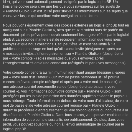
id »), qui vous sont automatiquement assignés par le logiciel phpBB. Un
troisième cookie sera créé une fois que vous naviguerez sur les sujets de
« Planète Glutko » et est utilisé pour stocker les informations sur les sujets que
vous avez lus, ce qui améliore votre navigation sur le forum.
Nous pouvons également créer des cookies externes au logiciel phpBB tout en
naviguant sur « Planète Glutko », bien que ceux-ci soient hors de portée du
document qui est prévu pour couvrir seulement les pages créées par le logiciel
phpBB. La seconde manière est de récupérer l’information que vous nous
envoyez et que nous collectons. Ceci peut être, et n’est pas limité à : la
publication de message en tant qu’utilisateur invité (désignée ci-après par
« messages invités »), l’enregistrement sur « Planète Glutko » (désignée ici
par « votre compte ») et les messages que vous envoyez après
l’enregistrement et lors d’une connexion (désignés ici par « vos messages »).
Votre compte contiendra au minimum un identifiant unique (désigné ci-après
par « votre nom d’utilisateur »), un mot de passe personnel utilisé pour la
connexion à votre compte (désigné ci-après par « votre mot de passe »), et
une adresse courriel personnelle valide (désignée ci-après par « votre
courriel »). Vos informations pour votre compte sur « Planète Glutko » sont
protégées par les lois de protection des données applicables dans le pays qui
nous héberge. Toute information en-dehors de votre nom d’utilisateur, de votre
mot de passe et de votre adresse courriel requise par « Planète Glutko »
durant la procédure d’enregistrement, qu’elle soit obligatoire ou non, reste à la
discrétion de « Planète Glutko ». Dans tous les cas, vous pouvez choisir quelle
information de votre compte sera affichée publiquement. De plus, dans votre
profil, vous pouvez souscrire ou non à l’envoi automatique de courriel par le
logiciel phpBB.