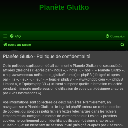
Planète Glutko
FAQ
Connexion
R
Index du forum
e
Planète Glutko - Politique de confidentialité
c
h
Cette politique explique en détail comment « Planète Glutko » et ses sociétés
affiliées (désignés ci-après par « nous », « notre », « nos », « Planète Glutko »,
e
« http://www.nemau.net/planete_glutko/forum ») et phpBB (désigné ci-après
r
par « ils », « eux », « leur », « logiciel phpBB », « www.phpbb.com », « phpBB
Limited », « Équipes phpBB ») utilisent n’importe quelle information collectée
c
pendant n’importe quelle session d’utilisation de votre part (désignée ci-après
h
par « vos informations »).
e
Vos informations sont collectées de deux manières. Premièrement, en
r
naviguant sur « Planète Glutko », le logiciel phpBB créera un certain nombre
de cookies, qui sont des petits fichiers textes téléchargés dans les fichiers
temporaires du navigateur Internet de votre ordinateur. Les deux premiers
cookies ne contiennent qu’un identifiant utilisateur (désigné ci-après par
« user-id ») et un identifiant de session invité (désigné ci-après par « session-