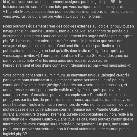
id »), qui vous sont automatiquement assignés par le logiciel phpBB. Un
troisième cookie sera créé une fois que vous naviguerez sur les sujets de
« Planète Glutko » et est utilisé pour stocker les informations sur les sujets que
vous avez lus, ce qui améliore votre navigation sur le forum.
Nous pouvons également créer des cookies externes au logiciel phpBB tout en
naviguant sur « Planète Glutko », bien que ceux-ci soient hors de portée du
document qui est prévu pour couvrir seulement les pages créées par le logiciel
phpBB. La seconde manière est de récupérer l’information que vous nous
envoyez et que nous collectons. Ceci peut être, et n’est pas limité à : la
publication de message en tant qu’utilisateur invité (désignée ci-après par
« messages invités »), l’enregistrement sur « Planète Glutko » (désignée ici
par « votre compte ») et les messages que vous envoyez après
l’enregistrement et lors d’une connexion (désignés ici par « vos messages »).
Votre compte contiendra au minimum un identifiant unique (désigné ci-après
par « votre nom d’utilisateur »), un mot de passe personnel utilisé pour la
connexion à votre compte (désigné ci-après par « votre mot de passe »), et
une adresse courriel personnelle valide (désignée ci-après par « votre
courriel »). Vos informations pour votre compte sur « Planète Glutko » sont
protégées par les lois de protection des données applicables dans le pays qui
nous héberge. Toute information en-dehors de votre nom d’utilisateur, de votre
mot de passe et de votre adresse courriel requise par « Planète Glutko »
durant la procédure d’enregistrement, qu’elle soit obligatoire ou non, reste à la
discrétion de « Planète Glutko ». Dans tous les cas, vous pouvez choisir quelle
information de votre compte sera affichée publiquement. De plus, dans votre
profil, vous pouvez souscrire ou non à l’envoi automatique de courriel par le
logiciel phpBB.