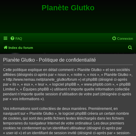
Planète Glutko
FAQ
Connexion
R
Index du forum
e
Planète Glutko - Politique de confidentialité
c
h
Cette politique explique en détail comment « Planète Glutko » et ses sociétés
affiliées (désignés ci-après par « nous », « notre », « nos », « Planète Glutko »,
e
« http://www.nemau.net/planete_glutko/forum ») et phpBB (désigné ci-après
r
par « ils », « eux », « leur », « logiciel phpBB », « www.phpbb.com », « phpBB
Limited », « Équipes phpBB ») utilisent n’importe quelle information collectée
c
pendant n’importe quelle session d’utilisation de votre part (désignée ci-après
h
par « vos informations »).
e
Vos informations sont collectées de deux manières. Premièrement, en
r
naviguant sur « Planète Glutko », le logiciel phpBB créera un certain nombre
de cookies, qui sont des petits fichiers textes téléchargés dans les fichiers
temporaires du navigateur Internet de votre ordinateur. Les deux premiers
cookies ne contiennent qu’un identifiant utilisateur (désigné ci-après par
« user-id ») et un identifiant de session invité (désigné ci-après par « session-