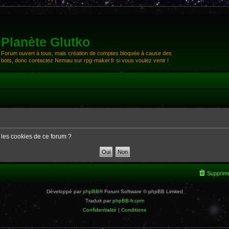
Planète Glutko
Forum ouvert à tous, mais création de comptes bloquée à cause des
bots, donc contactez Nemau sur rpg-maker.fr si vous voulez venir !
 les cookies de ce forum ?
Supprime
Développé par
phpBB
® Forum Software © phpBB Limited
Traduit par
phpBB-fr.com
Confidentialité
|
Conditions