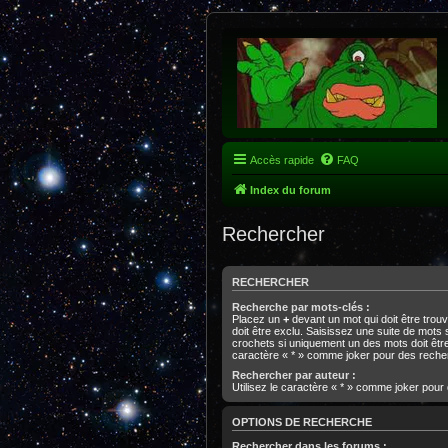
Accès rapide
FAQ
Index du forum
Rechercher
RECHERCHER
Recherche par mots-clés :
Placez un
+
devant un mot qui doit être trou
doit être exclu. Saisissez une suite de mot
crochets si uniquement un des mots doit être 
caractère « * » comme joker pour des recher
Rechercher par auteur :
Utilisez le caractère « * » comme joker pour
OPTIONS DE RECHERCHE
Rechercher dans les forums :