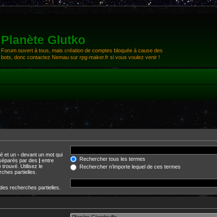
Planète Glutko
Forum ouvert à tous, mais création de comptes bloquée à cause des
bots, donc contactez Nemau sur rpg-maker.fr si vous voulez venir !
vé et un
-
devant un mot qui
Rechercher tous les termes
s séparés par des
|
entre
trouvé. Utilisez le
Rechercher n’importe lequel de ces termes
ches partielles.
 des recherches partielles.