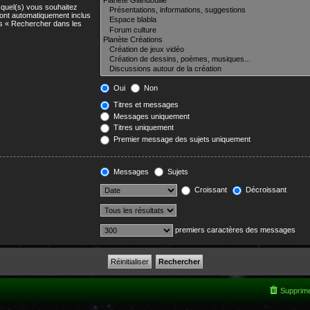
)quel(s) vous souhaitez
ont automatiquement inclus
us « Rechercher dans les
Oui
Non
Titres et messages
Messages uniquement
Titres uniquement
Premier message des sujets uniquement
Messages
Sujets
Croissant
Décroissant
premiers caractères des messages
Supprime