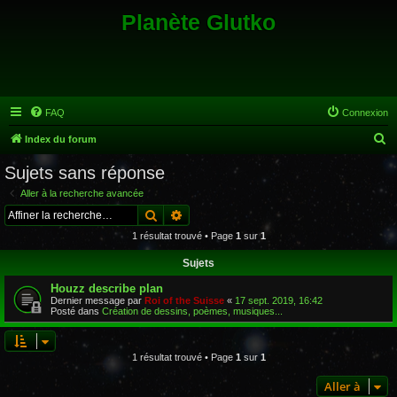
Planète Glutko
FAQ
Connexion
R
Index du forum
e
Sujets sans réponse
c
Aller à la recherche avancée
h
Rechercher
Recherche avancée
e
1 résultat trouvé • Page
1
sur
1
r
Sujets
c
Houzz describe plan
h
Dernier message par
Roi of the Suisse
«
17 sept. 2019, 16:42
e
Posté dans
Création de dessins, poèmes, musiques...
r
1 résultat trouvé • Page
1
sur
1
Aller à