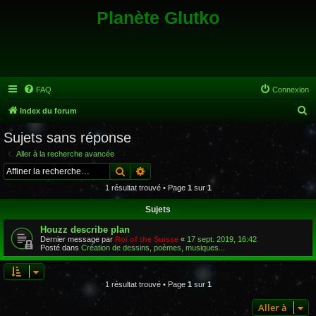
Planète Glutko
FAQ
Connexion
R
Index du forum
e
Sujets sans réponse
c
Aller à la recherche avancée
h
Rechercher
Recherche avancée
e
1 résultat trouvé • Page
1
sur
1
r
Sujets
c
Houzz describe plan
h
Dernier message par
Roi of the Suisse
«
17 sept. 2019, 16:42
e
Posté dans
Création de dessins, poèmes, musiques...
r
1 résultat trouvé • Page
1
sur
1
Aller à