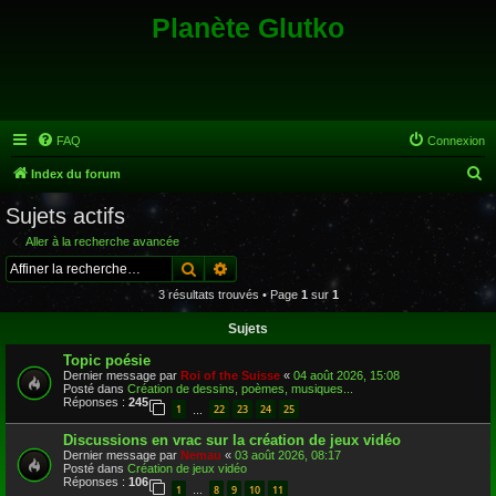
Planète Glutko
FAQ
Connexion
R
Index du forum
e
Sujets actifs
c
Aller à la recherche avancée
h
Rechercher
Recherche avancée
e
3 résultats trouvés • Page
1
sur
1
r
Sujets
c
Topic poésie
h
Dernier message par
Roi of the Suisse
«
04 août 2026, 15:08
e
Posté dans
Création de dessins, poèmes, musiques...
Réponses :
245
1
22
23
24
25
…
r
Discussions en vrac sur la création de jeux vidéo
Dernier message par
Nemau
«
03 août 2026, 08:17
Posté dans
Création de jeux vidéo
Réponses :
106
1
8
9
10
11
…