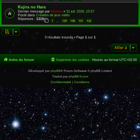
Kujira no Hara
Dernier message par
Nemau
«
31 juil. 2026, 15:57
Posté dans
Création de jeux vidéo
Réponses :
1319
1
129
130
131
132
…
3 résultats trouvés • Page
1
sur
1
Aller à
Index du forum
Supprimer les cookies
Heures au format
UTC+02:00
Développé par
phpBB
® Forum Software © phpBB Limited
Traduit par
phpBB-fr.com
Confidentialité
|
Conditions