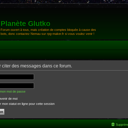
Planète Glutko
Forum ouvert à tous, mais création de comptes bloquée à cause des
bots, donc contactez Nemau sur rpg-maker.fr si vous voulez venir !
 citer des messages dans ce forum.
é mon mot de passe
venir de moi
 mon statut en ligne pour cette session
Supprime