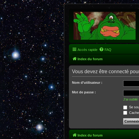
Accès rapide
FAQ
Index du forum
Vous devez être connecté pour
Nom d’utilisateur :
Mot de passe :
J’ai oubli
Se sou
Cacher
Index du forum