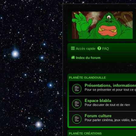
Accès rapide
FAQ
Index du forum
PLANÈTE GLANDOUILLE
Présentations, information
Pour se présenter et pour tout ce 
Espace blabla
Pour discuter de tout et de rien
Forum culture
Pour parler cinéma, jeux vidéo, livr
PLANÈTE CRÉATIONS