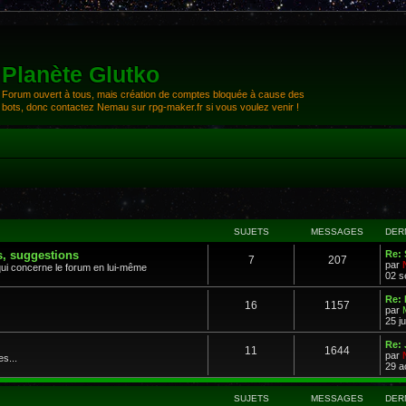
Planète Glutko
Forum ouvert à tous, mais création de comptes bloquée à cause des
bots, donc contactez Nemau sur rpg-maker.fr si vous voulez venir !
SUJETS
MESSAGES
DER
s, suggestions
Re:
7
207
par
qui concerne le forum en lui-même
02 s
Re:
16
1157
par
25 ju
Re: 
11
1644
par
es...
29 a
SUJETS
MESSAGES
DER