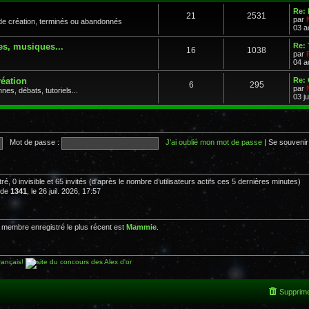
Re: 
21
2531
par
de création, terminés ou abandonnés
03 a
es, musiques...
Re: 
16
1038
par
s
04 a
réation
Re: 
6
295
par
es, débats, tutoriels...
03 ju
Mot de passe :
J’ai oublié mon mot de passe
|
Se souvenir
tré, 0 invisible et 65 invités (d’après le nombre d’utilisateurs actifs ces 5 dernières minutes)
t de
1341
, le 26 juil. 2026, 17:57
membre enregistré le plus récent est
Mammie
.
Supprime