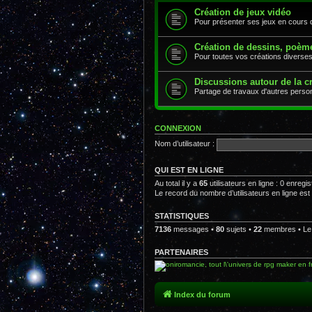
Création de jeux vidéo
Pour présenter ses jeux en cours 
Création de dessins, poèm
Pour toutes vos créations diverse
Discussions autour de la c
Partage de travaux d'autres personn
CONNEXION
Nom d’utilisateur :
QUI EST EN LIGNE
Au total il y a
65
utilisateurs en ligne : 0 enregis
Le record du nombre d’utilisateurs en ligne es
STATISTIQUES
7136
messages •
80
sujets •
22
membres • Le 
PARTENAIRES
Index du forum