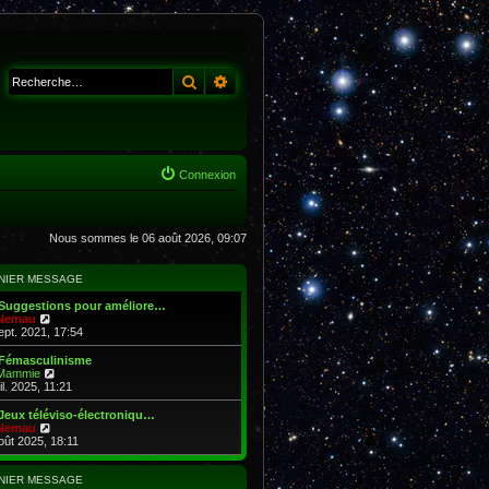
Rechercher
Recherche avancée
Connexion
Nous sommes le 06 août 2026, 09:07
NIER MESSAGE
 Suggestions pour améliore…
V
Nemau
o
ept. 2021, 17:54
i
r
 Fémasculinisme
l
V
Mammie
e
o
il. 2025, 11:21
d
i
e
r
Jeux téléviso-électroniqu…
r
l
V
Nemau
n
e
o
oût 2025, 18:11
i
d
i
e
e
r
r
r
l
NIER MESSAGE
m