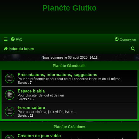
Planète Glutko
FAQ
Connexion
R
Index du forum
e
Nous sommes le 08 août 2026, 14:11
c
Planète Glandouille
h
Présentations, informations, suggestions
e
Pour se présenter et pour tout ce qui concerne le forum en lui-même
Sujets :
7
r
Espace blabla
c
Pour discuter de tout et de rien
Sujets :
16
h
Forum culture
e
Pour parler cinéma, jeux vidéo, livres...
Sujets :
11
r
Planète Créations
Création de jeux vidéo