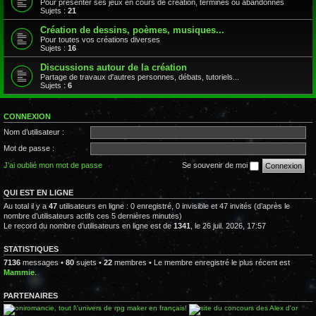
Pour présenter ses jeux en cours de création, terminés ou abandonnés
Sujets :
21
Création de dessins, poèmes, musiques...
Pour toutes vos créations diverses
Sujets :
16
Discussions autour de la création
Partage de travaux d'autres personnes, débats, tutoriels...
Sujets :
6
CONNEXION
Nom d’utilisateur :
Mot de passe :
J’ai oublié mon mot de passe
Se souvenir de moi
QUI EST EN LIGNE
Au total il y a
47
utilisateurs en ligne : 0 enregistré, 0 invisible et 47 invités (d’après le
nombre d’utilisateurs actifs ces 5 dernières minutes)
Le record du nombre d’utilisateurs en ligne est de
1341
, le 26 juil. 2026, 17:57
STATISTIQUES
7136
messages •
80
sujets •
22
membres • Le membre enregistré le plus récent est
Mammie
.
PARTENAIRES