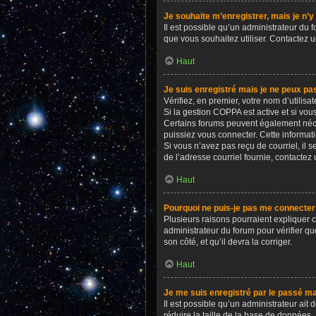
Je souhaite m’enregistrer, mais je n’y
Il est possible qu’un administrateur du 
que vous souhaitez utiliser. Contactez u
Haut
Je suis enregistré mais je ne peux pa
Vérifiez, en premier, votre nom d’utilisate
Si la gestion COPPA est active et si vou
Certains forums peuvent également néce
puissiez vous connecter. Cette informati
Si vous n’avez pas reçu de courriel, il s
de l’adresse courriel fournie, contactez 
Haut
Pourquoi ne puis-je pas me connecter
Plusieurs raisons pourraient expliquer ce
administrateur du forum pour vérifier qu
son côté, et qu’il devra la corriger.
Haut
Je me suis enregistré par le passé ma
Il est possible qu’un administrateur ait
réduire la taille de la base de données. 