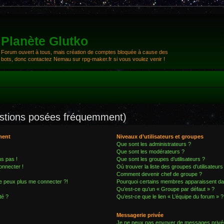
Planète Glutko
Forum ouvert à tous, mais création de comptes bloquée à cause des
bots, donc contactez Nemau sur rpg-maker.fr si vous voulez venir !
estions posées fréquemment)
ment
Niveaux d’utilisateurs et groupes
Que sont les administrateurs ?
Que sont les modérateurs ?
ns pas !
Que sont les groupes d’utilisateurs ?
onnecter !
Où trouver la liste des groupes d’utilisateur
Comment devenir chef de groupe ?
ne peux plus me connecter ?!
Pourquoi certains membres apparaissent dan
Qu’est-ce qu’un « Groupe par défaut » ?
té ?
Qu’est-ce que le lien « L’équipe du forum » ?
Messagerie privée
Je ne peux pas envoyer de messages privé