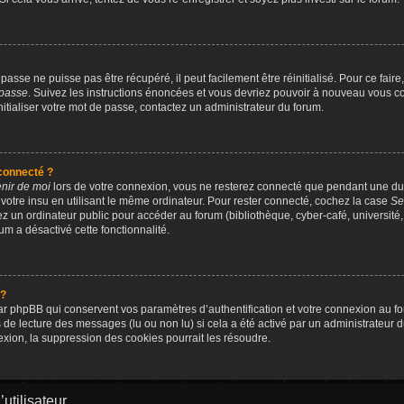
asse ne puisse pas être récupéré, il peut facilement être réinitialisé. Pour ce fai
 passe
. Suivez les instructions énoncées et vous devriez pouvoir à nouveau vous c
nitialiser votre mot de passe, contactez un administrateur du forum.
connecté ?
nir de moi
lors de votre connexion, vous ne resterez connecté que pendant une 
 votre insu en utilisant le même ordinateur. Pour rester connecté, cochez la case
Se
 un ordinateur public pour accéder au forum (bibliothèque, cyber-café, université, 
um a désactivé cette fonctionnalité.
 ?
r phpBB qui conservent vos paramètres d’authentification et votre connexion au for
rs de lecture des messages (lu ou non lu) si cela a été activé par un administrateur
on, la suppression des cookies pourrait les résoudre.
utilisateur