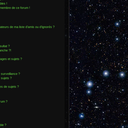
les !
n membre de ce forum !
ateurs de ma liste d’amis ou d’ignorés ?
ultat ?
anche ?!
ges et sujets ?
a surveillance ?
 sujets ?
s de sujets ?
orum ?
ble ?