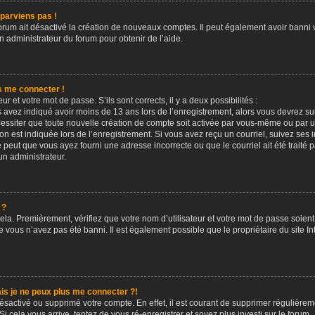
 parviens pas !
forum ait désactivé la création de nouveaux comptes. Il peut également avoir banni vo
n administrateur du forum pour obtenir de l’aide.
s me connecter !
ur et votre mot de passe. S’ils sont corrects, il y a deux possibilités :
s avez indiqué avoir moins de 13 ans lors de l’enregistrement, alors vous devrez suiv
ssiter que toute nouvelle création de compte soit activée par vous-même ou par u
on est indiquée lors de l’enregistrement. Si vous avez reçu un courriel, suivez ses i
e peut que vous ayez fourni une adresse incorrecte ou que le courriel ait été traité pa
un administrateur.
 ?
la. Premièrement, vérifiez que votre nom d’utilisateur et votre mot de passe soient c
e vous n’avez pas été banni. Il est également possible que le propriétaire du site In
is je ne peux plus me connecter ?!
 désactivé ou supprimé votre compte. En effet, il est courant de supprimer réguliè
Si cela vous arrive, tentez de vous ré-enregistrer et soyez plus investi sur le forum.