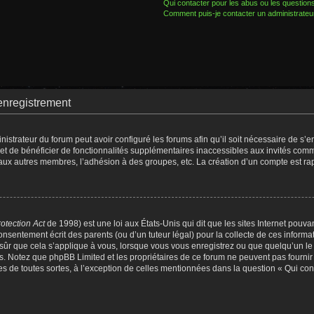
Qui contacter pour les abus ou les question
Comment puis-je contacter un administrateu
enregistrement
nistrateur du forum peut avoir configuré les forums afin qu’il soit nécessaire de s’
met de bénéficier de fonctionnalités supplémentaires inaccessibles aux invités comm
 aux autres membres, l’adhésion à des groupes, etc. La création d’un compte est ra
otection Act
de 1998) est une loi aux États-Unis qui dit que les sites Internet pouva
nsentement écrit des parents (ou d’un tuteur légal) pour la collecte de ces informat
sûr que cela s’applique à vous, lorsque vous vous enregistrez ou que quelqu’un le f
is. Notez que phpBB Limited et les propriétaires de ce forum ne peuvent pas fournir
es de toutes sortes, à l’exception de celles mentionnées dans la question « Qui con