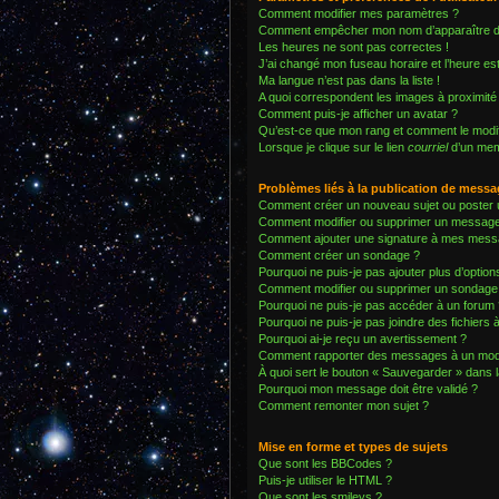
Comment modifier mes paramètres ?
Comment empêcher mon nom d’apparaître da
Les heures ne sont pas correctes !
J’ai changé mon fuseau horaire et l’heure est
Ma langue n’est pas dans la liste !
A quoi correspondent les images à proximité 
Comment puis-je afficher un avatar ?
Qu’est-ce que mon rang et comment le modif
Lorsque je clique sur le lien
courriel
d’un mem
Problèmes liés à la publication de mess
Comment créer un nouveau sujet ou poster 
Comment modifier ou supprimer un messag
Comment ajouter une signature à mes mess
Comment créer un sondage ?
Pourquoi ne puis-je pas ajouter plus d’opti
Comment modifier ou supprimer un sondage
Pourquoi ne puis-je pas accéder à un forum 
Pourquoi ne puis-je pas joindre des fichier
Pourquoi ai-je reçu un avertissement ?
Comment rapporter des messages à un mod
À quoi sert le bouton « Sauvegarder » dans
Pourquoi mon message doit être validé ?
Comment remonter mon sujet ?
Mise en forme et types de sujets
Que sont les BBCodes ?
Puis-je utiliser le HTML ?
Que sont les smileys ?