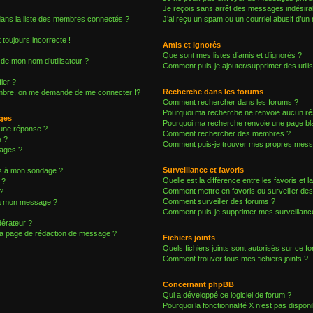
Je reçois sans arrêt des messages indésirab
ns la liste des membres connectés ?
J’ai reçu un spam ou un courriel abusif d’u
 toujours incorrecte !
Amis et ignorés
Que sont mes listes d’amis et d’ignorés ?
de mon nom d’utilisateur ?
Comment puis-je ajouter/supprimer des utilis
ier ?
Recherche dans les forums
bre, on me demande de me connecter !?
Comment rechercher dans les forums ?
Pourquoi ma recherche ne renvoie aucun rés
ages
Pourquoi ma recherche renvoie une page bl
une réponse ?
Comment rechercher des membres ?
e ?
Comment puis-je trouver mes propres messa
ages ?
Surveillance et favoris
ons à mon sondage ?
Quelle est la différence entre les favoris et l
 ?
Comment mettre en favoris ou surveiller des
?
Comment surveiller des forums ?
s à mon message ?
Comment puis-je supprimer mes surveillance
érateur ?
 la page de rédaction de message ?
Fichiers joints
Quels fichiers joints sont autorisés sur ce f
Comment trouver tous mes fichiers joints ?
Concernant phpBB
Qui a développé ce logiciel de forum ?
Pourquoi la fonctionnalité X n’est pas disponi