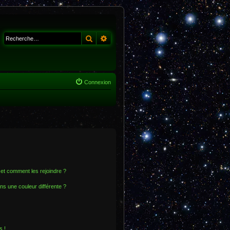
Rechercher
Recherche avancée
Connexion
s et comment les rejoindre ?
s une couleur différente ?
s !