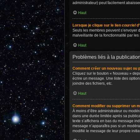
administrateur) peut facilement abaiss
Haut
Lorsque je clique sur le lien
courriel
d’
Seuls les membres peuvent s’envoyer des c
malveillante de la fonctionnalité par les 
Haut
Problèmes liés à la publicati
Comment créer un nouveau sujet ou p
Cliquez sur le bouton « Nouveau » depui
écrire un message. Une liste des optio
joindre des fichiers, etc.
Haut
Comment modifier ou supprimer un 
À moins d’être administrateur ou modé
dans une durée limitée après sa publica
texte s’affichera en bas du message indiq
message n’apparaîtra pas si un modérate
modifié le message de leur propre initi