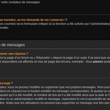
er votre compteur de messages.
un membre, on me demande de me connecter !?
ourriels via le formulaire intégré (si la fonction a été activée par l’administrateur
invités.
on de messages
oster une réponse ?
s la page d’un forum ou « Répondre » depuis la page d’un sujet. Il se peut que vo
ns disponibles est affichée en bas de page des forums, exemple : Vous
pouvez
post
message ?
rateur, vous ne pouvez modifier ou supprimer que vos propres messages. Vous pou
tion) en cliquant sur le bouton
modifier
du message correspondant. Si quelqu’un a 
uant qu’il a été modifié, le nombre de fois qu’il a été modifié ainsi que la date et 
ur ou un administrateur modifie le message, cependant ils ont la possibilité de lai
ative. Notez que les utilisateurs ne peuvent pas supprimer un message une fois qu