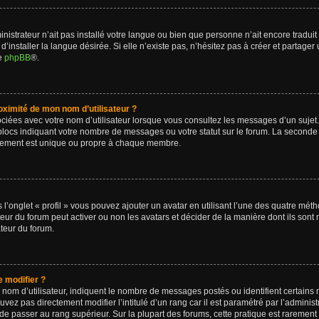
ministrateur n’ait pas installé votre langue ou bien que personne n’ait encore trad
installer la langue désirée. Si elle n’existe pas, n’hésitez pas à créer et partager
de
phpBB
®.
ximité de mon nom d’utilisateur ?
ciées avec votre nom d’utilisateur lorsque vous consultez les messages d’un sujet. 
blocs indiquant votre nombre de messages ou votre statut sur le forum. La seconde
lement est unique ou propre à chaque membre.
 l’onglet « profil » vous pouvez ajouter un avatar en utilisant l’une des quatre méth
ateur du forum peut activer ou non les avatars et décider de la manière dont ils sont
ateur du forum.
 modifier ?
 nom d’utilisateur, indiquent le nombre de messages postés ou identifient certains
vez pas directement modifier l’intitulé d’un rang car il est paramétré par l’adminis
de passer au rang supérieur. Sur la plupart des forums, cette pratique est rarement