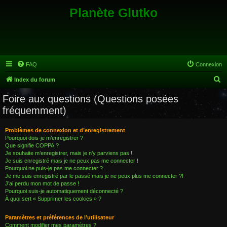
Planète Glutko
FAQ
Connexion
R
Index du forum
e
Foire aux questions (Questions posées
c
fréquemment)
h
e
Problèmes de connexion et d’enregistrement
Pourquoi dois-je m’enregistrer ?
r
Que signifie COPPA ?
c
Je souhaite m’enregistrer, mais je n’y parviens pas !
Je suis enregistré mais je ne peux pas me connecter !
h
Pourquoi ne puis-je pas me connecter ?
Je me suis enregistré par le passé mais je ne peux plus me connecter ?!
e
J’ai perdu mon mot de passe !
r
Pourquoi suis-je automatiquement déconnecté ?
À quoi sert « Supprimer les cookies » ?
Paramètres et préférences de l’utilisateur
Comment modifier mes paramètres ?