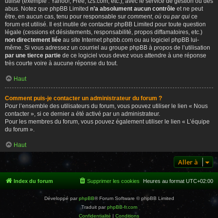
utilisé (exemple : Yahoo!, Free, f2s.com, etc.), avec le service de gestion ou des
abus. Notez que phpBB Limited
n’a absolument aucun contrôle
et ne peut
être, en aucun cas, tenu pour responsable sur
comment
,
où
ou
par qui
ce
forum est utilisé. Il est inutile de contacter phpBB Limited pour toute question
légale (cessions et désistements, responsabilité, propos diffamatoires, etc.)
non directement liée
au site Internet phpbb.com ou au logiciel phpBB lui-
même. Si vous adressez un courriel au groupe phpBB à propos de l’utilisation
par une tierce partie
de ce logiciel vous devez vous attendre à une réponse
très courte voire à aucune réponse du tout.
Haut
Comment puis-je contacter un administrateur du forum ?
Pour l’ensemble des utilisateurs du forum, vous pouvez utiliser le lien « Nous
contacter », si ce dernier a été activé par un administrateur.
Pour les membres du forum, vous pouvez également utiliser le lien « L’équipe
du forum ».
Haut
Aller à
Index du forum
Supprimer les cookies
Heures au format
UTC+02:00
Développé par
phpBB
® Forum Software © phpBB Limited
Traduit par
phpBB-fr.com
Confidentialité
|
Conditions