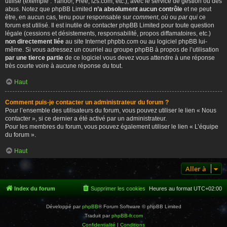
utilisé (exemple : Yahoo!, Free, f2s.com, etc.), avec le service de gestion ou des
abus. Notez que phpBB Limited
n’a absolument aucun contrôle
et ne peut
être, en aucun cas, tenu pour responsable sur
comment
,
où
ou
par qui
ce
forum est utilisé. Il est inutile de contacter phpBB Limited pour toute question
légale (cessions et désistements, responsabilité, propos diffamatoires, etc.)
non directement liée
au site Internet phpbb.com ou au logiciel phpBB lui-
même. Si vous adressez un courriel au groupe phpBB à propos de l’utilisation
par une tierce partie
de ce logiciel vous devez vous attendre à une réponse
très courte voire à aucune réponse du tout.
Haut
Comment puis-je contacter un administrateur du forum ?
Pour l’ensemble des utilisateurs du forum, vous pouvez utiliser le lien « Nous
contacter », si ce dernier a été activé par un administrateur.
Pour les membres du forum, vous pouvez également utiliser le lien « L’équipe
du forum ».
Haut
Aller à
Index du forum
Supprimer les cookies
Heures au format
UTC+02:00
Développé par
phpBB
® Forum Software © phpBB Limited
Traduit par
phpBB-fr.com
Confidentialité
|
Conditions