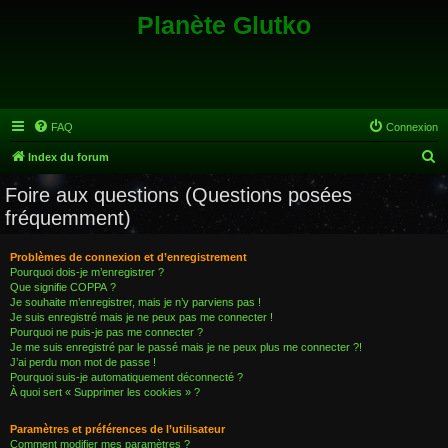
Planète Glutko
FAQ
Connexion
R
Index du forum
e
Foire aux questions (Questions posées
c
fréquemment)
h
e
Problèmes de connexion et d’enregistrement
Pourquoi dois-je m’enregistrer ?
r
Que signifie COPPA ?
c
Je souhaite m’enregistrer, mais je n’y parviens pas !
Je suis enregistré mais je ne peux pas me connecter !
h
Pourquoi ne puis-je pas me connecter ?
Je me suis enregistré par le passé mais je ne peux plus me connecter ?!
e
J’ai perdu mon mot de passe !
r
Pourquoi suis-je automatiquement déconnecté ?
À quoi sert « Supprimer les cookies » ?
Paramètres et préférences de l’utilisateur
Comment modifier mes paramètres ?