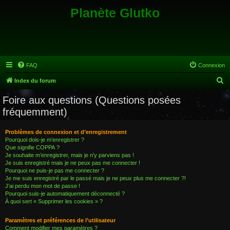
Planète Glutko
FAQ
Connexion
R
Index du forum
e
Foire aux questions (Questions posées
c
fréquemment)
h
e
Problèmes de connexion et d’enregistrement
Pourquoi dois-je m’enregistrer ?
r
Que signifie COPPA ?
c
Je souhaite m’enregistrer, mais je n’y parviens pas !
Je suis enregistré mais je ne peux pas me connecter !
h
Pourquoi ne puis-je pas me connecter ?
Je me suis enregistré par le passé mais je ne peux plus me connecter ?!
e
J’ai perdu mon mot de passe !
r
Pourquoi suis-je automatiquement déconnecté ?
À quoi sert « Supprimer les cookies » ?
Paramètres et préférences de l’utilisateur
Comment modifier mes paramètres ?