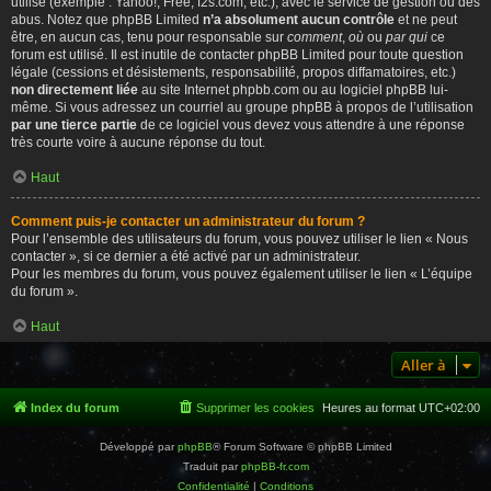
utilisé (exemple : Yahoo!, Free, f2s.com, etc.), avec le service de gestion ou des
abus. Notez que phpBB Limited
n’a absolument aucun contrôle
et ne peut
être, en aucun cas, tenu pour responsable sur
comment
,
où
ou
par qui
ce
forum est utilisé. Il est inutile de contacter phpBB Limited pour toute question
légale (cessions et désistements, responsabilité, propos diffamatoires, etc.)
non directement liée
au site Internet phpbb.com ou au logiciel phpBB lui-
même. Si vous adressez un courriel au groupe phpBB à propos de l’utilisation
par une tierce partie
de ce logiciel vous devez vous attendre à une réponse
très courte voire à aucune réponse du tout.
Haut
Comment puis-je contacter un administrateur du forum ?
Pour l’ensemble des utilisateurs du forum, vous pouvez utiliser le lien « Nous
contacter », si ce dernier a été activé par un administrateur.
Pour les membres du forum, vous pouvez également utiliser le lien « L’équipe
du forum ».
Haut
Aller à
Index du forum
Supprimer les cookies
Heures au format
UTC+02:00
Développé par
phpBB
® Forum Software © phpBB Limited
Traduit par
phpBB-fr.com
Confidentialité
|
Conditions