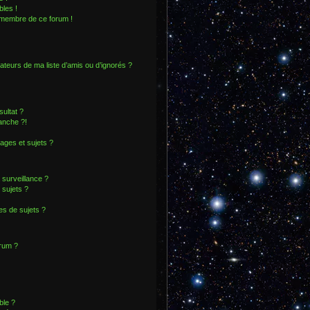
les !
n membre de ce forum !
ateurs de ma liste d’amis ou d’ignorés ?
ultat ?
anche ?!
ges et sujets ?
a surveillance ?
 sujets ?
s de sujets ?
orum ?
ble ?