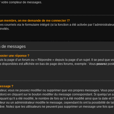
er votre compteur de messages.
un membre, on me demande de me connecter !?
ourriels via le formulaire intégré (si la fonction a été activée par l’administrateur
invités.
on de messages
oster une réponse ?
s la page d’un forum ou « Répondre » depuis la page d’un sujet. Il se peut que vo
ns disponibles est affichée en bas de page des forums, exemple : Vous
pouvez
post
message ?
rateur, vous ne pouvez modifier ou supprimer que vos propres messages. Vous pou
tion) en cliquant sur le bouton
modifier
du message correspondant. Si quelqu’un a 
uant qu’il a été modifié, le nombre de fois qu’il a été modifié ainsi que la date et 
ur ou un administrateur modifie le message, cependant ils ont la possibilité de lai
ative. Notez que les utilisateurs ne peuvent pas supprimer un message une fois qu