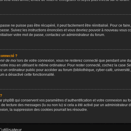
asse ne puisse pas être récupéré, il peut facilement être réinitialisé. Pour ce fai
 passe
. Suivez les instructions énoncées et vous devriez pouvoir à nouveau vous c
nitialiser votre mot de passe, contactez un administrateur du forum.
connecté ?
nir de moi
lors de votre connexion, vous ne resterez connecté que pendant une 
 votre insu en utilisant le même ordinateur. Pour rester connecté, cochez la case
Se
 un ordinateur public pour accéder au forum (bibliothèque, cyber-café, université, 
um a désactivé cette fonctionnalité.
 ?
r phpBB qui conservent vos paramètres d’authentification et votre connexion au for
rs de lecture des messages (lu ou non lu) si cela a été activé par un administrateur
on, la suppression des cookies pourrait les résoudre.
utilisateur