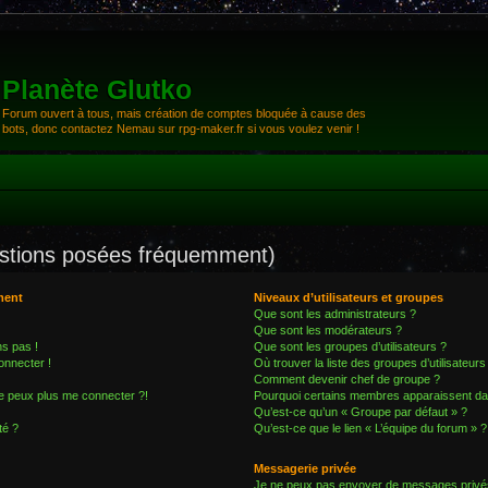
Planète Glutko
Forum ouvert à tous, mais création de comptes bloquée à cause des
bots, donc contactez Nemau sur rpg-maker.fr si vous voulez venir !
estions posées fréquemment)
ment
Niveaux d’utilisateurs et groupes
Que sont les administrateurs ?
Que sont les modérateurs ?
ns pas !
Que sont les groupes d’utilisateurs ?
onnecter !
Où trouver la liste des groupes d’utilisateur
Comment devenir chef de groupe ?
ne peux plus me connecter ?!
Pourquoi certains membres apparaissent dan
Qu’est-ce qu’un « Groupe par défaut » ?
té ?
Qu’est-ce que le lien « L’équipe du forum » ?
Messagerie privée
Je ne peux pas envoyer de messages privé