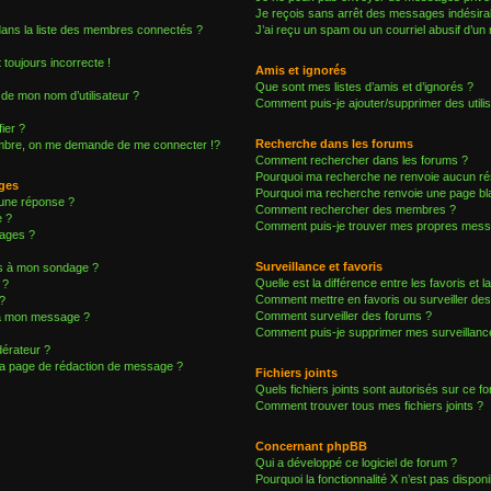
Je reçois sans arrêt des messages indésirab
ns la liste des membres connectés ?
J’ai reçu un spam ou un courriel abusif d’u
 toujours incorrecte !
Amis et ignorés
Que sont mes listes d’amis et d’ignorés ?
de mon nom d’utilisateur ?
Comment puis-je ajouter/supprimer des utilis
ier ?
Recherche dans les forums
bre, on me demande de me connecter !?
Comment rechercher dans les forums ?
Pourquoi ma recherche ne renvoie aucun rés
ages
Pourquoi ma recherche renvoie une page bl
une réponse ?
Comment rechercher des membres ?
e ?
Comment puis-je trouver mes propres messa
ages ?
Surveillance et favoris
ons à mon sondage ?
Quelle est la différence entre les favoris et l
 ?
Comment mettre en favoris ou surveiller des
?
Comment surveiller des forums ?
s à mon message ?
Comment puis-je supprimer mes surveillance
érateur ?
 la page de rédaction de message ?
Fichiers joints
Quels fichiers joints sont autorisés sur ce f
Comment trouver tous mes fichiers joints ?
Concernant phpBB
Qui a développé ce logiciel de forum ?
Pourquoi la fonctionnalité X n’est pas disponi