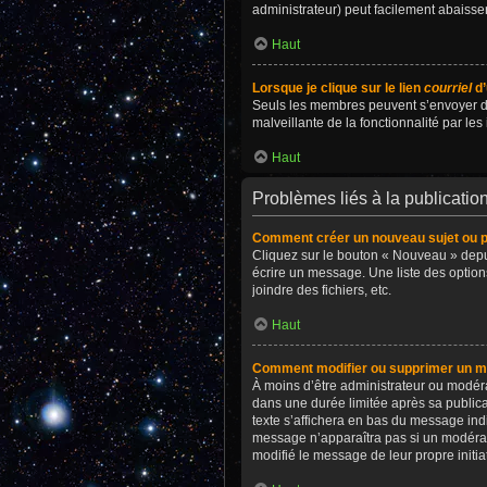
administrateur) peut facilement abaiss
Haut
Lorsque je clique sur le lien
courriel
d’
Seuls les membres peuvent s’envoyer des c
malveillante de la fonctionnalité par les 
Haut
Problèmes liés à la publicati
Comment créer un nouveau sujet ou p
Cliquez sur le bouton « Nouveau » depui
écrire un message. Une liste des optio
joindre des fichiers, etc.
Haut
Comment modifier ou supprimer un 
À moins d’être administrateur ou modé
dans une durée limitée après sa publica
texte s’affichera en bas du message indiq
message n’apparaîtra pas si un modérate
modifié le message de leur propre initi