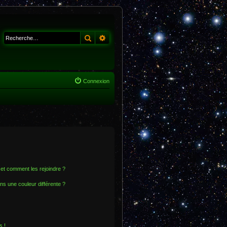
Rechercher
Recherche avancée
Connexion
s et comment les rejoindre ?
s une couleur différente ?
s !