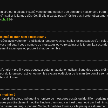
ministrateur n’ait pas installé votre langue ou bien que personne n’ait encore trad
installer la langue désirée. Si elle n’existe pas, n’hésitez pas à créer et partager
de
phpBB
®.
ximité de mon nom d’utilisateur ?
ciées avec votre nom d’utilisateur lorsque vous consultez les messages d’un sujet. 
blocs indiquant votre nombre de messages ou votre statut sur le forum. La seconde
lement est unique ou propre à chaque membre.
 l’onglet « profil » vous pouvez ajouter un avatar en utilisant l’une des quatre méth
ateur du forum peut activer ou non les avatars et décider de la manière dont ils sont
ateur du forum.
 modifier ?
 nom d’utilisateur, indiquent le nombre de messages postés ou identifient certains
vez pas directement modifier l’intitulé d’un rang car il est paramétré par l’adminis
de passer au rang supérieur. Sur la plupart des forums, cette pratique est rarement