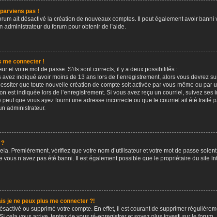
 parviens pas !
forum ait désactivé la création de nouveaux comptes. Il peut également avoir banni vo
n administrateur du forum pour obtenir de l’aide.
s me connecter !
ur et votre mot de passe. S’ils sont corrects, il y a deux possibilités :
s avez indiqué avoir moins de 13 ans lors de l’enregistrement, alors vous devrez suiv
ssiter que toute nouvelle création de compte soit activée par vous-même ou par u
on est indiquée lors de l’enregistrement. Si vous avez reçu un courriel, suivez ses i
e peut que vous ayez fourni une adresse incorrecte ou que le courriel ait été traité pa
un administrateur.
 ?
la. Premièrement, vérifiez que votre nom d’utilisateur et votre mot de passe soient c
e vous n’avez pas été banni. Il est également possible que le propriétaire du site In
is je ne peux plus me connecter ?!
 désactivé ou supprimé votre compte. En effet, il est courant de supprimer réguliè
Si cela vous arrive, tentez de vous ré-enregistrer et soyez plus investi sur le forum.