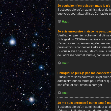
Je souhaite m’enregistrer, mais je n’y
Il est possible qu’un administrateur du 
que vous souhaitez utiliser. Contactez u
Haut
Je suis enregistré mais je ne peux pa
Vérifiez, en premier, votre nom d’utilisate
Si la gestion COPPA est active et si vou
Certains forums peuvent également néce
puissiez vous connecter. Cette informati
Si vous n’avez pas reçu de courriel, il s
de l’adresse courriel fournie, contactez 
Haut
Pourquoi ne puis-je pas me connecter
Plusieurs raisons pourraient expliquer ce
administrateur du forum pour vérifier qu
son côté, et qu’il devra la corriger.
Haut
Je me suis enregistré par le passé ma
Il est possible qu’un administrateur ait
réduire la taille de la base de données. 