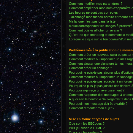
Comment modifier mes paramètres ?
Comment empêcher mon nom d’apparaître da
Les heures ne sont pas correctes !
J’ai changé mon fuseau horaire et l’heure est
Ma langue n’est pas dans la liste !
A quoi correspondent les images à proximité 
Comment puis-je afficher un avatar ?
Qu’est-ce que mon rang et comment le modif
Lorsque je clique sur le lien
courriel
d’un mem
Problèmes liés à la publication de mess
Comment créer un nouveau sujet ou poster 
Comment modifier ou supprimer un messag
Comment ajouter une signature à mes mess
Comment créer un sondage ?
Pourquoi ne puis-je pas ajouter plus d’opti
Comment modifier ou supprimer un sondage
Pourquoi ne puis-je pas accéder à un forum 
Pourquoi ne puis-je pas joindre des fichier
Pourquoi ai-je reçu un avertissement ?
Comment rapporter des messages à un mod
À quoi sert le bouton « Sauvegarder » dans
Pourquoi mon message doit être validé ?
Comment remonter mon sujet ?
Mise en forme et types de sujets
Que sont les BBCodes ?
Puis-je utiliser le HTML ?
Que sont les smileys ?