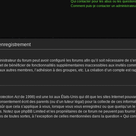
Qui contacter pour les abus ou les question
Comment puis-je contacter un administrateu
enregistrement
nistrateur du forum peut avoir configuré les forums afin qu’il soit nécessaire de s’
met de bénéficier de fonctionnalités supplémentaires inaccessibles aux invités comm
 aux autres membres, l’adhésion à des groupes, etc. La création d’un compte est ra
otection Act
de 1998) est une loi aux États-Unis qui dit que les sites Internet pouva
nsentement écrit des parents (ou d’un tuteur légal) pour la collecte de ces informat
sûr que cela s’applique à vous, lorsque vous vous enregistrez ou que quelqu’un le f
is. Notez que phpBB Limited et les propriétaires de ce forum ne peuvent pas fournir
es de toutes sortes, à l’exception de celles mentionnées dans la question « Qui con